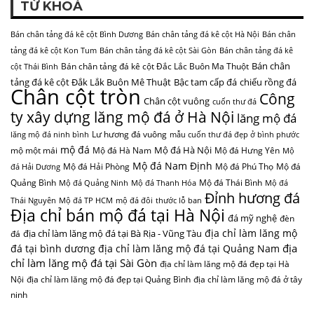
TỪ KHOÁ
Bán chân tảng đá kê cột Bình Dương
Bán chân tảng đá kê cột Hà Nội
Bán chân
tảng đá kê cột Kon Tum
Bán chân tảng đá kê cột Sài Gòn
Bán chân tảng đá kê
Bán chân
Bán chân tảng đá kê cột Đắc Lắc Buôn Ma Thuột
cột Thái Bình
tảng đá kê cột Đắk Lắk Buôn Mê Thuật
Bậc tam cấp đá
chiếu rồng đá
Chân cột tròn
Công
Chân cột vuông
cuốn thư đá
ty xây dựng lăng mộ đá ở Hà Nội
lăng mộ đá
Lư hương đá vuông
lăng mộ đá ninh bình
mẫu cuốn thư đá đẹp ở bình phước
mộ đá
Mộ đá Hà Nội
mộ một mái
Mộ đá Hà Nam
Mộ đá Hưng Yên
Mộ
Mộ đá Nam Định
Mộ đá Hải Phòng
Mộ đá Phú Thọ
Mộ đá
đá Hải Dương
Quảng Bình
Mộ đá Thái Bình
Mộ đá Quảng Ninh
Mộ đá Thanh Hóa
Mộ đá
Đỉnh hương đá
Thái Nguyên
Mộ đá TP HCM
mộ đá đôi
thước lỗ ban
Địa chỉ bán mộ đá tại Hà Nội
đá mỹ nghệ
đèn
địa chỉ làm lăng mộ
địa chỉ làm lăng mộ đá tại Bà Rịa - Vũng Tàu
đá
địa
đá tại bình dương
địa chỉ làm lăng mộ đá tại Quảng Nam
chỉ làm lăng mộ đá tại Sài Gòn
địa chỉ làm lăng mộ đá đẹp tại Hà
Nội
địa chỉ làm lăng mộ đá đẹp tại Quảng Bình
địa chỉ làm lăng mộ đá ở tây
ninh