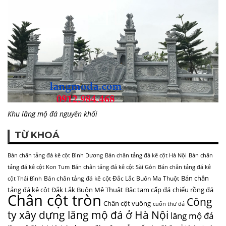
Khu lăng mộ đá nguyên khối
TỪ KHOÁ
Bán chân tảng đá kê cột Bình Dương
Bán chân tảng đá kê cột Hà Nội
Bán chân
tảng đá kê cột Kon Tum
Bán chân tảng đá kê cột Sài Gòn
Bán chân tảng đá kê
Bán chân
Bán chân tảng đá kê cột Đắc Lắc Buôn Ma Thuột
cột Thái Bình
tảng đá kê cột Đắk Lắk Buôn Mê Thuật
Bậc tam cấp đá
chiếu rồng đá
Chân cột tròn
Công
Chân cột vuông
cuốn thư đá
ty xây dựng lăng mộ đá ở Hà Nội
lăng mộ đá