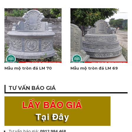
Mẫu mộ tròn đá LM 70
Mẫu mộ tròn đá LM 69
TƯ VẤN BÁO GIÁ
Tư vấn báo giá:
0912.984.468