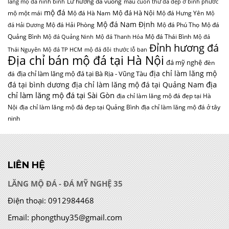
Lư hương đá vuông
lăng mộ đá ninh bình
mẫu cuốn thư đá đẹp ở bình phước
mộ đá
Mộ đá Hà Nội
mộ một mái
Mộ đá Hà Nam
Mộ đá Hưng Yên
Mộ
Mộ đá Nam Định
Mộ đá Hải Phòng
Mộ đá Phú Thọ
Mộ đá
đá Hải Dương
Quảng Bình
Mộ đá Thái Bình
Mộ đá Quảng Ninh
Mộ đá Thanh Hóa
Mộ đá
Đỉnh hương đá
Thái Nguyên
Mộ đá TP HCM
mộ đá đôi
thước lỗ ban
Địa chỉ bán mộ đá tại Hà Nội
đá mỹ nghệ
đèn
địa chỉ làm lăng mộ
địa chỉ làm lăng mộ đá tại Bà Rịa - Vũng Tàu
đá
địa
đá tại bình dương
địa chỉ làm lăng mộ đá tại Quảng Nam
chỉ làm lăng mộ đá tại Sài Gòn
địa chỉ làm lăng mộ đá đẹp tại Hà
Nội
địa chỉ làm lăng mộ đá đẹp tại Quảng Bình
địa chỉ làm lăng mộ đá ở tây
ninh
LIÊN HỆ
LĂNG MỘ ĐÁ - ĐÁ MỸ NGHỆ 35
Điện thoại:
0912984468
Email:
phongthuy35@gmail.com