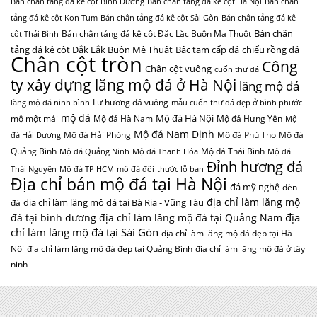
Bán chân tảng đá kê cột Bình Dương
Bán chân tảng đá kê cột Hà Nội
Bán chân
tảng đá kê cột Kon Tum
Bán chân tảng đá kê cột Sài Gòn
Bán chân tảng đá kê
Bán chân
Bán chân tảng đá kê cột Đắc Lắc Buôn Ma Thuột
cột Thái Bình
tảng đá kê cột Đắk Lắk Buôn Mê Thuật
Bậc tam cấp đá
chiếu rồng đá
Chân cột tròn
Công
Chân cột vuông
cuốn thư đá
ty xây dựng lăng mộ đá ở Hà Nội
lăng mộ đá
Lư hương đá vuông
lăng mộ đá ninh bình
mẫu cuốn thư đá đẹp ở bình phước
mộ đá
Mộ đá Hà Nội
mộ một mái
Mộ đá Hà Nam
Mộ đá Hưng Yên
Mộ
Mộ đá Nam Định
Mộ đá Hải Phòng
Mộ đá Phú Thọ
Mộ đá
đá Hải Dương
Quảng Bình
Mộ đá Thái Bình
Mộ đá Quảng Ninh
Mộ đá Thanh Hóa
Mộ đá
Đỉnh hương đá
Thái Nguyên
Mộ đá TP HCM
mộ đá đôi
thước lỗ ban
Địa chỉ bán mộ đá tại Hà Nội
đá mỹ nghệ
đèn
địa chỉ làm lăng mộ
địa chỉ làm lăng mộ đá tại Bà Rịa - Vũng Tàu
đá
địa
đá tại bình dương
địa chỉ làm lăng mộ đá tại Quảng Nam
chỉ làm lăng mộ đá tại Sài Gòn
địa chỉ làm lăng mộ đá đẹp tại Hà
Nội
địa chỉ làm lăng mộ đá đẹp tại Quảng Bình
địa chỉ làm lăng mộ đá ở tây
ninh