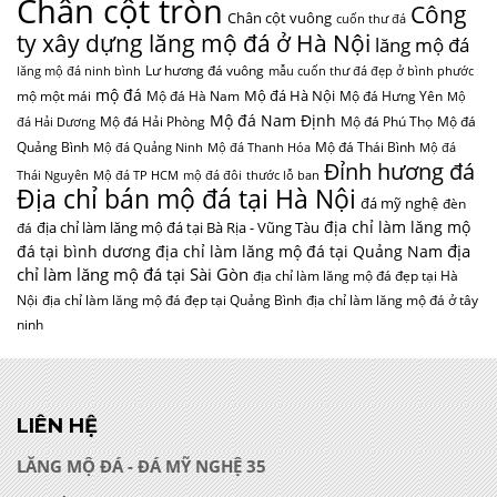
Chân cột tròn
Công
Chân cột vuông
cuốn thư đá
ty xây dựng lăng mộ đá ở Hà Nội
lăng mộ đá
Lư hương đá vuông
lăng mộ đá ninh bình
mẫu cuốn thư đá đẹp ở bình phước
mộ đá
Mộ đá Hà Nội
mộ một mái
Mộ đá Hà Nam
Mộ đá Hưng Yên
Mộ
Mộ đá Nam Định
Mộ đá Hải Phòng
Mộ đá Phú Thọ
Mộ đá
đá Hải Dương
Quảng Bình
Mộ đá Thái Bình
Mộ đá Quảng Ninh
Mộ đá Thanh Hóa
Mộ đá
Đỉnh hương đá
Thái Nguyên
Mộ đá TP HCM
mộ đá đôi
thước lỗ ban
Địa chỉ bán mộ đá tại Hà Nội
đá mỹ nghệ
đèn
địa chỉ làm lăng mộ
địa chỉ làm lăng mộ đá tại Bà Rịa - Vũng Tàu
đá
địa
đá tại bình dương
địa chỉ làm lăng mộ đá tại Quảng Nam
chỉ làm lăng mộ đá tại Sài Gòn
địa chỉ làm lăng mộ đá đẹp tại Hà
Nội
địa chỉ làm lăng mộ đá đẹp tại Quảng Bình
địa chỉ làm lăng mộ đá ở tây
ninh
LIÊN HỆ
LĂNG MỘ ĐÁ - ĐÁ MỸ NGHỆ 35