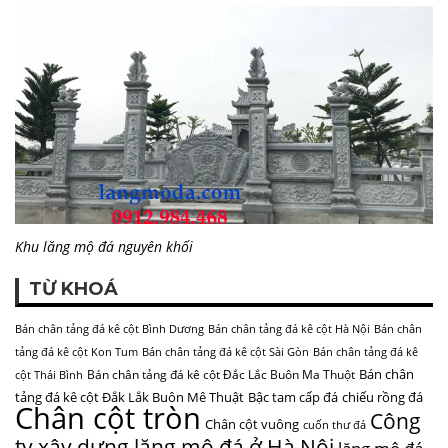
Khu lăng mộ đá nguyên khối
TỪ KHOÁ
Bán chân tảng đá kê cột Bình Dương
Bán chân tảng đá kê cột Hà Nội
Bán chân
tảng đá kê cột Kon Tum
Bán chân tảng đá kê cột Sài Gòn
Bán chân tảng đá kê
Bán chân
Bán chân tảng đá kê cột Đắc Lắc Buôn Ma Thuột
cột Thái Bình
tảng đá kê cột Đắk Lắk Buôn Mê Thuật
Bậc tam cấp đá
chiếu rồng đá
Chân cột tròn
Công
Chân cột vuông
cuốn thư đá
ty xây dựng lăng mộ đá ở Hà Nội