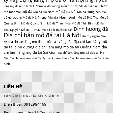
lăng mộ đá
Lư hương đá vuông
lăng mộ đá ninh bình
mẫu cuốn thư đá đẹp ở bình phước
mộ đá
Mộ đá Hà Nội
mộ một mái
Mộ đá Hà Nam
Mộ đá Hưng Yên
Mộ
Mộ đá Nam Định
Mộ đá Hải Phòng
Mộ đá Phú Thọ
Mộ đá
đá Hải Dương
Quảng Bình
Mộ đá Thái Bình
Mộ đá Quảng Ninh
Mộ đá Thanh Hóa
Mộ đá
Đỉnh hương đá
Thái Nguyên
Mộ đá TP HCM
mộ đá đôi
thước lỗ ban
Địa chỉ bán mộ đá tại Hà Nội
đá mỹ nghệ
đèn
địa chỉ làm lăng mộ
địa chỉ làm lăng mộ đá tại Bà Rịa - Vũng Tàu
đá
địa
đá tại bình dương
địa chỉ làm lăng mộ đá tại Quảng Nam
chỉ làm lăng mộ đá tại Sài Gòn
địa chỉ làm lăng mộ đá đẹp tại Hà
Nội
địa chỉ làm lăng mộ đá đẹp tại Quảng Bình
địa chỉ làm lăng mộ đá ở tây
ninh
LIÊN HỆ
LĂNG MỘ ĐÁ - ĐÁ MỸ NGHỆ 35
Điện thoại:
0912984468
Email:
phongthuy35@gmail.com