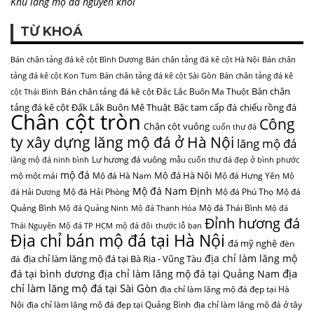
Khu lăng mộ đá nguyên khối
TỪ KHOÁ
Bán chân tảng đá kê cột Bình Dương
Bán chân tảng đá kê cột Hà Nội
Bán chân
tảng đá kê cột Kon Tum
Bán chân tảng đá kê cột Sài Gòn
Bán chân tảng đá kê
Bán chân
Bán chân tảng đá kê cột Đắc Lắc Buôn Ma Thuột
cột Thái Bình
tảng đá kê cột Đắk Lắk Buôn Mê Thuật
Bậc tam cấp đá
chiếu rồng đá
Chân cột tròn
Công
Chân cột vuông
cuốn thư đá
ty xây dựng lăng mộ đá ở Hà Nội
lăng mộ đá
Lư hương đá vuông
lăng mộ đá ninh bình
mẫu cuốn thư đá đẹp ở bình phước
mộ đá
Mộ đá Hà Nội
mộ một mái
Mộ đá Hà Nam
Mộ đá Hưng Yên
Mộ
Mộ đá Nam Định
Mộ đá Hải Phòng
Mộ đá Phú Thọ
Mộ đá
đá Hải Dương
Quảng Bình
Mộ đá Thái Bình
Mộ đá Quảng Ninh
Mộ đá Thanh Hóa
Mộ đá
Đỉnh hương đá
Thái Nguyên
Mộ đá TP HCM
mộ đá đôi
thước lỗ ban
Địa chỉ bán mộ đá tại Hà Nội
đá mỹ nghệ
đèn
địa chỉ làm lăng mộ
địa chỉ làm lăng mộ đá tại Bà Rịa - Vũng Tàu
đá
địa
đá tại bình dương
địa chỉ làm lăng mộ đá tại Quảng Nam
chỉ làm lăng mộ đá tại Sài Gòn
địa chỉ làm lăng mộ đá đẹp tại Hà
Nội
địa chỉ làm lăng mộ đá đẹp tại Quảng Bình
địa chỉ làm lăng mộ đá ở tây