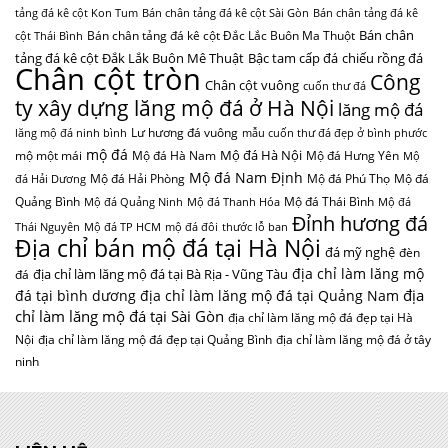
tảng đá kê cột Kon Tum
Bán chân tảng đá kê cột Sài Gòn
Bán chân tảng đá kê
Bán chân
Bán chân tảng đá kê cột Đắc Lắc Buôn Ma Thuột
cột Thái Bình
tảng đá kê cột Đắk Lắk Buôn Mê Thuật
Bậc tam cấp đá
chiếu rồng đá
Chân cột tròn
Công
Chân cột vuông
cuốn thư đá
ty xây dựng lăng mộ đá ở Hà Nội
lăng mộ đá
Lư hương đá vuông
lăng mộ đá ninh bình
mẫu cuốn thư đá đẹp ở bình phước
mộ đá
Mộ đá Hà Nội
mộ một mái
Mộ đá Hà Nam
Mộ đá Hưng Yên
Mộ
Mộ đá Nam Định
Mộ đá Hải Phòng
Mộ đá Phú Thọ
Mộ đá
đá Hải Dương
Quảng Bình
Mộ đá Thái Bình
Mộ đá Quảng Ninh
Mộ đá Thanh Hóa
Mộ đá
Đỉnh hương đá
Thái Nguyên
Mộ đá TP HCM
mộ đá đôi
thước lỗ ban
Địa chỉ bán mộ đá tại Hà Nội
đá mỹ nghệ
đèn
địa chỉ làm lăng mộ
địa chỉ làm lăng mộ đá tại Bà Rịa - Vũng Tàu
đá
địa
đá tại bình dương
địa chỉ làm lăng mộ đá tại Quảng Nam
chỉ làm lăng mộ đá tại Sài Gòn
địa chỉ làm lăng mộ đá đẹp tại Hà
Nội
địa chỉ làm lăng mộ đá đẹp tại Quảng Bình
địa chỉ làm lăng mộ đá ở tây
ninh