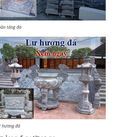
ân tảng đá
ư hương đá