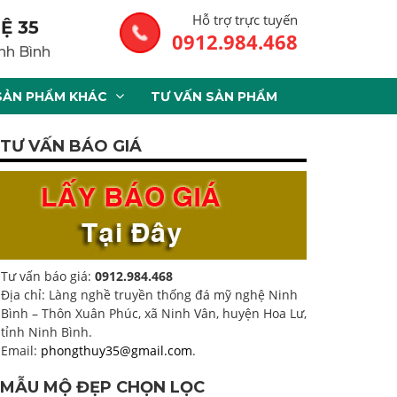
Hỗ trợ trực tuyến
Ệ 35
0912.984.468
nh Bình
SẢN PHẨM KHÁC
TƯ VẤN SẢN PHẨM
TƯ VẤN BÁO GIÁ
Tư vấn báo giá:
0912.984.468
Địa chỉ: Làng nghề truyền thống đá mỹ nghệ Ninh
Bình – Thôn Xuân Phúc, xã Ninh Vân, huyện Hoa Lư,
tỉnh Ninh Bình.
Email:
phongthuy35@gmail.com
.
MẪU MỘ ĐẸP CHỌN LỌC