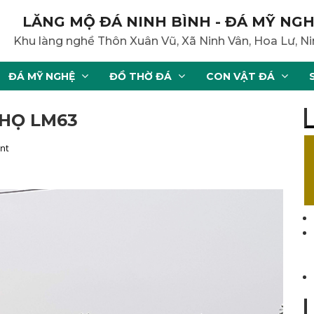
LĂNG MỘ ĐÁ NINH BÌNH - ĐÁ MỸ NGH
Khu làng nghề Thôn Xuân Vũ, Xã Ninh Vân, Hoa Lư, Ni
ĐÁ MỸ NGHỆ
ĐỒ THỜ ĐÁ
CON VẬT ĐÁ
HỌ LM63
nt