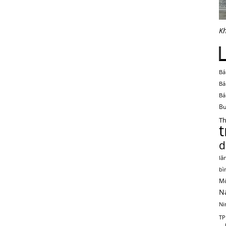
Kh
Bá
Bá
Bá
Bu
Th
d
lă
bì
Mộ
N
Ni
TP