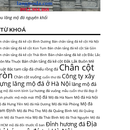
u lăng mộ đá nguyên khối
TỪ KHOÁ
n chân tảng đá kê cột Bình Dương
Bán chân tảng đá kê cột Hà Nội
n chân tảng đá kê cột Kon Tum
Bán chân tảng đá kê cột Sài Gòn
Bán chân tảng đá kê cột Đắc Lắc
n chân tảng đá kê cột Thái Bình
Bán chân tảng đá kê cột Đắk Lắk Buôn Mê
ôn Ma Thuột
Chân cột
uật
Bậc tam cấp đá
chiếu rồng đá
tròn
Công ty xây
Chân cột vuông
cuốn thư đá
ựng lăng mộ đá ở Hà Nội
lăng mộ đá
Lư hương đá vuông
ng mộ đá ninh bình
mẫu cuốn thư đá đẹp ở
mộ đá
Mộ đá Hà Nội
mộ một mái
Mộ đá Hà Nam
nh phước
Mộ đá
 đá Hưng Yên
Mộ đá Hải Phòng
Mộ đá Hải Dương
am Định
Mộ đá Phú Thọ
Mộ đá Quảng Bình
Mộ đá Quảng
Mộ đá Thái Bình
nh
Mộ đá Thanh Hóa
Mộ đá Thái Nguyên
Mộ đá
Địa
Đỉnh hương đá
 HCM
mộ đá đôi
thước lỗ ban