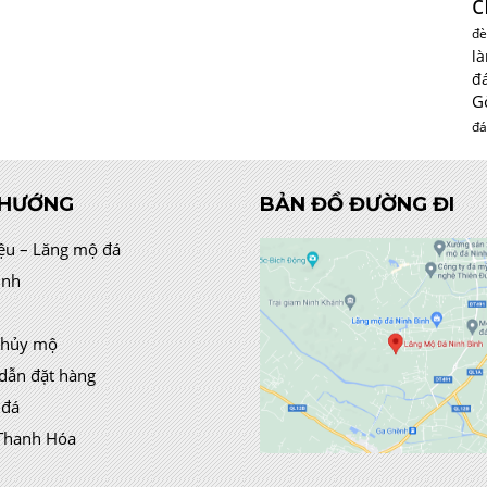
c
đè
l
đ
G
đá
 HƯỚNG
BẢN ĐỒ ĐƯỜNG ĐI
iệu – Lăng mộ đá
ình
thủy mộ
dẫn đặt hàng
 đá
Thanh Hóa