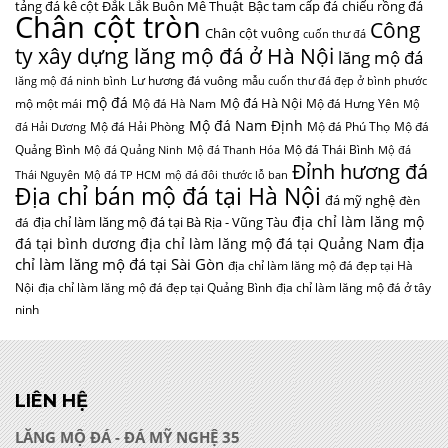
tảng đá kê cột Đắk Lắk Buôn Mê Thuật
Bậc tam cấp đá
chiếu rồng đá
Chân cột tròn
Công
Chân cột vuông
cuốn thư đá
ty xây dựng lăng mộ đá ở Hà Nội
lăng mộ đá
Lư hương đá vuông
lăng mộ đá ninh bình
mẫu cuốn thư đá đẹp ở bình phước
mộ đá
Mộ đá Hà Nội
mộ một mái
Mộ đá Hà Nam
Mộ đá Hưng Yên
Mộ
Mộ đá Nam Định
Mộ đá Hải Phòng
Mộ đá Phú Thọ
Mộ đá
đá Hải Dương
Quảng Bình
Mộ đá Thái Bình
Mộ đá Quảng Ninh
Mộ đá Thanh Hóa
Mộ đá
Đỉnh hương đá
Thái Nguyên
Mộ đá TP HCM
mộ đá đôi
thước lỗ ban
Địa chỉ bán mộ đá tại Hà Nội
đá mỹ nghệ
đèn
địa chỉ làm lăng mộ
địa chỉ làm lăng mộ đá tại Bà Rịa - Vũng Tàu
đá
địa
đá tại bình dương
địa chỉ làm lăng mộ đá tại Quảng Nam
chỉ làm lăng mộ đá tại Sài Gòn
địa chỉ làm lăng mộ đá đẹp tại Hà
Nội
địa chỉ làm lăng mộ đá đẹp tại Quảng Bình
địa chỉ làm lăng mộ đá ở tây
ninh
LIÊN HỆ
LĂNG MỘ ĐÁ - ĐÁ MỸ NGHỆ 35