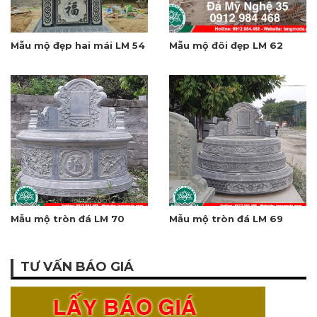
Mẫu mộ đẹp hai mái LM 54
Mẫu mộ đôi đẹp LM 62
Mẫu mộ tròn đá LM 70
Mẫu mộ tròn đá LM 69
TƯ VẤN BÁO GIÁ