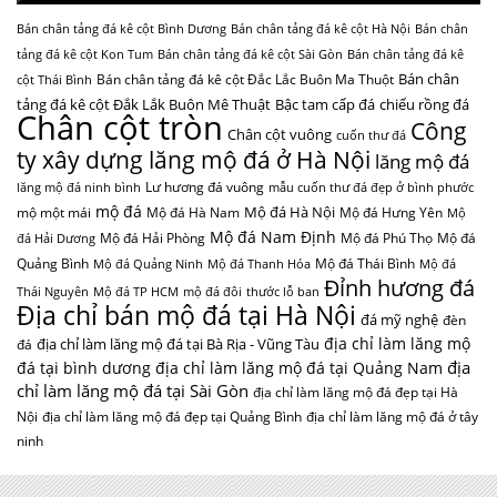
Bán chân tảng đá kê cột Bình Dương
Bán chân tảng đá kê cột Hà Nội
Bán chân
tảng đá kê cột Kon Tum
Bán chân tảng đá kê cột Sài Gòn
Bán chân tảng đá kê
Bán chân
Bán chân tảng đá kê cột Đắc Lắc Buôn Ma Thuột
cột Thái Bình
tảng đá kê cột Đắk Lắk Buôn Mê Thuật
Bậc tam cấp đá
chiếu rồng đá
Chân cột tròn
Công
Chân cột vuông
cuốn thư đá
ty xây dựng lăng mộ đá ở Hà Nội
lăng mộ đá
Lư hương đá vuông
lăng mộ đá ninh bình
mẫu cuốn thư đá đẹp ở bình phước
mộ đá
Mộ đá Hà Nội
mộ một mái
Mộ đá Hà Nam
Mộ đá Hưng Yên
Mộ
Mộ đá Nam Định
Mộ đá Hải Phòng
Mộ đá Phú Thọ
Mộ đá
đá Hải Dương
Quảng Bình
Mộ đá Thái Bình
Mộ đá Quảng Ninh
Mộ đá Thanh Hóa
Mộ đá
Đỉnh hương đá
Thái Nguyên
Mộ đá TP HCM
mộ đá đôi
thước lỗ ban
Địa chỉ bán mộ đá tại Hà Nội
đá mỹ nghệ
đèn
địa chỉ làm lăng mộ
địa chỉ làm lăng mộ đá tại Bà Rịa - Vũng Tàu
đá
địa
đá tại bình dương
địa chỉ làm lăng mộ đá tại Quảng Nam
chỉ làm lăng mộ đá tại Sài Gòn
địa chỉ làm lăng mộ đá đẹp tại Hà
Nội
địa chỉ làm lăng mộ đá đẹp tại Quảng Bình
địa chỉ làm lăng mộ đá ở tây
ninh