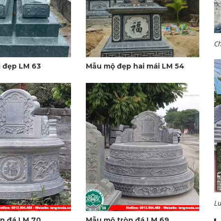
Ch
 đẹp LM 63
Mẫu mộ đẹp hai mái LM 54
L
n đá LM 70
Mẫu mộ tròn đá LM 69