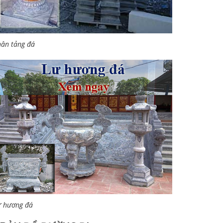
ân tảng đá
ư hương đá