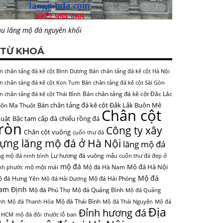
u lăng mộ đá nguyên khối
TỪ KHOÁ
n chân tảng đá kê cột Bình Dương
Bán chân tảng đá kê cột Hà Nội
n chân tảng đá kê cột Kon Tum
Bán chân tảng đá kê cột Sài Gòn
Bán chân tảng đá kê cột Đắc Lắc
n chân tảng đá kê cột Thái Bình
Bán chân tảng đá kê cột Đắk Lắk Buôn Mê
ôn Ma Thuột
Chân cột
uật
Bậc tam cấp đá
chiếu rồng đá
tròn
Công ty xây
Chân cột vuông
cuốn thư đá
ựng lăng mộ đá ở Hà Nội
lăng mộ đá
Lư hương đá vuông
ng mộ đá ninh bình
mẫu cuốn thư đá đẹp ở
mộ đá
Mộ đá Hà Nội
mộ một mái
Mộ đá Hà Nam
nh phước
Mộ đá
 đá Hưng Yên
Mộ đá Hải Phòng
Mộ đá Hải Dương
am Định
Mộ đá Phú Thọ
Mộ đá Quảng Bình
Mộ đá Quảng
Mộ đá Thái Bình
nh
Mộ đá Thanh Hóa
Mộ đá Thái Nguyên
Mộ đá
Địa
Đỉnh hương đá
 HCM
mộ đá đôi
thước lỗ ban