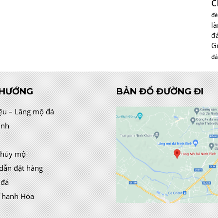
c
đè
l
đ
G
đá
 HƯỚNG
BẢN ĐỒ ĐƯỜNG ĐI
iệu – Lăng mộ đá
ình
thủy mộ
dẫn đặt hàng
 đá
Thanh Hóa