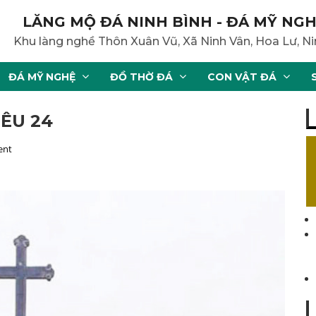
LĂNG MỘ ĐÁ NINH BÌNH - ĐÁ MỸ NGH
Khu làng nghề Thôn Xuân Vũ, Xã Ninh Vân, Hoa Lư, Ni
ĐÁ MỸ NGHỆ
ĐỒ THỜ ĐÁ
CON VẬT ĐÁ
ÊU 24
ent