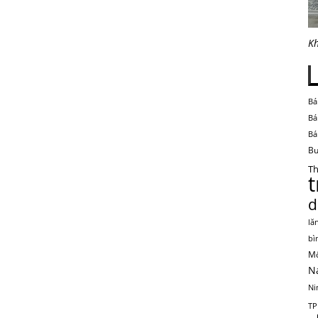
Kh
Bá
Bá
Bá
Bu
Th
d
lă
bì
Mộ
N
Ni
TP