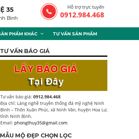
Hỗ trợ trực tuyến
Ệ 35
0912.984.468
nh Bình
SẢN PHẨM KHÁC
TƯ VẤN SẢN PHẨM
TƯ VẤN BÁO GIÁ
Tư vấn báo giá:
0912.984.468
Địa chỉ: Làng nghề truyền thống đá mỹ nghệ Ninh
Bình – Thôn Xuân Phúc, xã Ninh Vân, huyện Hoa Lư,
tỉnh Ninh Bình.
Email:
phongthuy35@gmail.com
.
MẪU MỘ ĐẸP CHỌN LỌC