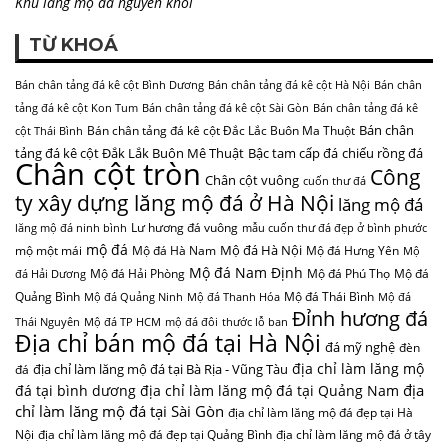
Khu lăng mộ đá nguyên khối
TỪ KHOÁ
Bán chân tảng đá kê cột Bình Dương
Bán chân tảng đá kê cột Hà Nội
Bán chân
tảng đá kê cột Kon Tum
Bán chân tảng đá kê cột Sài Gòn
Bán chân tảng đá kê
Bán chân
Bán chân tảng đá kê cột Đắc Lắc Buôn Ma Thuột
cột Thái Bình
tảng đá kê cột Đắk Lắk Buôn Mê Thuật
Bậc tam cấp đá
chiếu rồng đá
Chân cột tròn
Công
Chân cột vuông
cuốn thư đá
ty xây dựng lăng mộ đá ở Hà Nội
lăng mộ đá
Lư hương đá vuông
lăng mộ đá ninh bình
mẫu cuốn thư đá đẹp ở bình phước
mộ đá
Mộ đá Hà Nội
mộ một mái
Mộ đá Hà Nam
Mộ đá Hưng Yên
Mộ
Mộ đá Nam Định
Mộ đá Hải Phòng
Mộ đá Phú Thọ
Mộ đá
đá Hải Dương
Quảng Bình
Mộ đá Thái Bình
Mộ đá Quảng Ninh
Mộ đá Thanh Hóa
Mộ đá
Đỉnh hương đá
Thái Nguyên
Mộ đá TP HCM
mộ đá đôi
thước lỗ ban
Địa chỉ bán mộ đá tại Hà Nội
đá mỹ nghệ
đèn
địa chỉ làm lăng mộ
địa chỉ làm lăng mộ đá tại Bà Rịa - Vũng Tàu
đá
địa
đá tại bình dương
địa chỉ làm lăng mộ đá tại Quảng Nam
chỉ làm lăng mộ đá tại Sài Gòn
địa chỉ làm lăng mộ đá đẹp tại Hà
Nội
địa chỉ làm lăng mộ đá đẹp tại Quảng Bình
địa chỉ làm lăng mộ đá ở tây