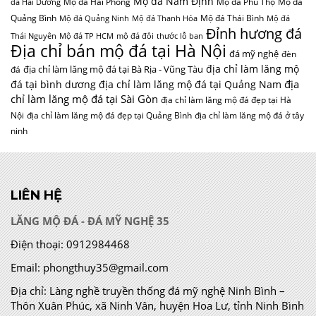
Mộ đá Nam Định
Mộ đá Hải Phòng
Mộ đá Phú Thọ
Mộ đá
đá Hải Dương
Quảng Bình
Mộ đá Thái Bình
Mộ đá Quảng Ninh
Mộ đá Thanh Hóa
Mộ đá
Đỉnh hương đá
Thái Nguyên
Mộ đá TP HCM
mộ đá đôi
thước lỗ ban
Địa chỉ bán mộ đá tại Hà Nội
đá mỹ nghệ
đèn
địa chỉ làm lăng mộ
địa chỉ làm lăng mộ đá tại Bà Rịa - Vũng Tàu
đá
địa
đá tại bình dương
địa chỉ làm lăng mộ đá tại Quảng Nam
chỉ làm lăng mộ đá tại Sài Gòn
địa chỉ làm lăng mộ đá đẹp tại Hà
Nội
địa chỉ làm lăng mộ đá đẹp tại Quảng Bình
địa chỉ làm lăng mộ đá ở tây
ninh
LIÊN HỆ
LĂNG MỘ ĐÁ - ĐÁ MỸ NGHỆ 35
Điện thoại:
0912984468
Email:
phongthuy35@gmail.com
Địa chỉ:
Làng nghề truyền thống đá mỹ nghệ Ninh Bình –
Thôn Xuân Phúc, xã Ninh Vân, huyện Hoa Lư, tỉnh Ninh Bình