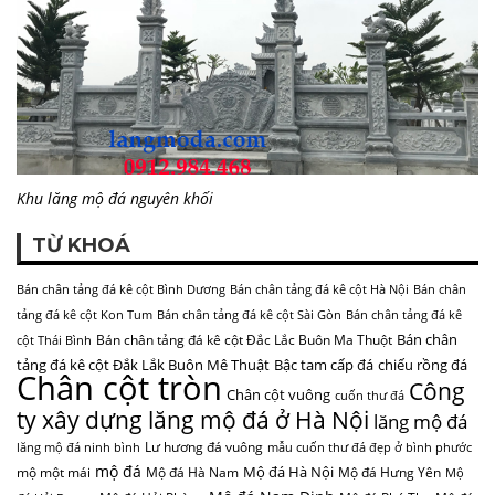
Khu lăng mộ đá nguyên khối
TỪ KHOÁ
Bán chân tảng đá kê cột Bình Dương
Bán chân tảng đá kê cột Hà Nội
Bán chân
tảng đá kê cột Kon Tum
Bán chân tảng đá kê cột Sài Gòn
Bán chân tảng đá kê
Bán chân
Bán chân tảng đá kê cột Đắc Lắc Buôn Ma Thuột
cột Thái Bình
tảng đá kê cột Đắk Lắk Buôn Mê Thuật
Bậc tam cấp đá
chiếu rồng đá
Chân cột tròn
Công
Chân cột vuông
cuốn thư đá
ty xây dựng lăng mộ đá ở Hà Nội
lăng mộ đá
Lư hương đá vuông
lăng mộ đá ninh bình
mẫu cuốn thư đá đẹp ở bình phước
mộ đá
Mộ đá Hà Nội
mộ một mái
Mộ đá Hà Nam
Mộ đá Hưng Yên
Mộ