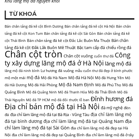
Khu lăng mộ đá nguyên khối
TỪ KHOÁ
Bán chân tảng đá kê cột Bình Dương
Bán chân tảng đá kê cột Hà Nội
Bán chân
tảng đá kê cột Kon Tum
Bán chân tảng đá kê cột Sài Gòn
Bán chân tảng đá kê
Bán chân
Bán chân tảng đá kê cột Đắc Lắc Buôn Ma Thuột
cột Thái Bình
tảng đá kê cột Đắk Lắk Buôn Mê Thuật
Bậc tam cấp đá
chiếu rồng đá
Chân cột tròn
Công
Chân cột vuông
cuốn thư đá
ty xây dựng lăng mộ đá ở Hà Nội
lăng mộ đá
Lư hương đá vuông
lăng mộ đá ninh bình
mẫu cuốn thư đá đẹp ở bình phước
mộ đá
Mộ đá Hà Nội
mộ một mái
Mộ đá Hà Nam
Mộ đá Hưng Yên
Mộ
Mộ đá Nam Định
Mộ đá Hải Phòng
Mộ đá Phú Thọ
Mộ đá
đá Hải Dương
Quảng Bình
Mộ đá Thái Bình
Mộ đá Quảng Ninh
Mộ đá Thanh Hóa
Mộ đá
Đỉnh hương đá
Thái Nguyên
Mộ đá TP HCM
mộ đá đôi
thước lỗ ban
Địa chỉ bán mộ đá tại Hà Nội
đá mỹ nghệ
đèn
địa chỉ làm lăng mộ
địa chỉ làm lăng mộ đá tại Bà Rịa - Vũng Tàu
đá
địa
đá tại bình dương
địa chỉ làm lăng mộ đá tại Quảng Nam
chỉ làm lăng mộ đá tại Sài Gòn
địa chỉ làm lăng mộ đá đẹp tại Hà
Nội
địa chỉ làm lăng mộ đá đẹp tại Quảng Bình
địa chỉ làm lăng mộ đá ở tây