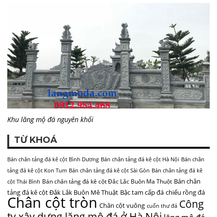
Khu lăng mộ đá nguyên khối
TỪ KHOÁ
Bán chân tảng đá kê cột Bình Dương
Bán chân tảng đá kê cột Hà Nội
Bán chân
tảng đá kê cột Kon Tum
Bán chân tảng đá kê cột Sài Gòn
Bán chân tảng đá kê
Bán chân
Bán chân tảng đá kê cột Đắc Lắc Buôn Ma Thuột
cột Thái Bình
tảng đá kê cột Đắk Lắk Buôn Mê Thuật
Bậc tam cấp đá
chiếu rồng đá
Chân cột tròn
Công
Chân cột vuông
cuốn thư đá
ty xây dựng lăng mộ đá ở Hà Nội