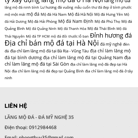
lăng mộ đá
Lư hương đá vuông
lăng mộ đá ninh bình
mẫu cuốn thư đá đẹp ở bình phước
mộ đá
Mộ đá Hà Nội
mộ một mái
Mộ đá Hà Nam
Mộ đá Hưng Yên
Mộ
Mộ đá Nam Định
Mộ đá Hải Phòng
Mộ đá Phú Thọ
Mộ đá
đá Hải Dương
Quảng Bình
Mộ đá Thái Bình
Mộ đá Quảng Ninh
Mộ đá Thanh Hóa
Mộ đá
Đỉnh hương đá
Thái Nguyên
Mộ đá TP HCM
mộ đá đôi
thước lỗ ban
Địa chỉ bán mộ đá tại Hà Nội
đá mỹ nghệ
đèn
địa chỉ làm lăng mộ
địa chỉ làm lăng mộ đá tại Bà Rịa - Vũng Tàu
đá
địa
đá tại bình dương
địa chỉ làm lăng mộ đá tại Quảng Nam
chỉ làm lăng mộ đá tại Sài Gòn
địa chỉ làm lăng mộ đá đẹp tại Hà
Nội
địa chỉ làm lăng mộ đá đẹp tại Quảng Bình
địa chỉ làm lăng mộ đá ở tây
ninh
LIÊN HỆ
LĂNG MỘ ĐÁ - ĐÁ MỸ NGHỆ 35
Điện thoại:
0912984468
Email:
phongthuy35@gmail.com