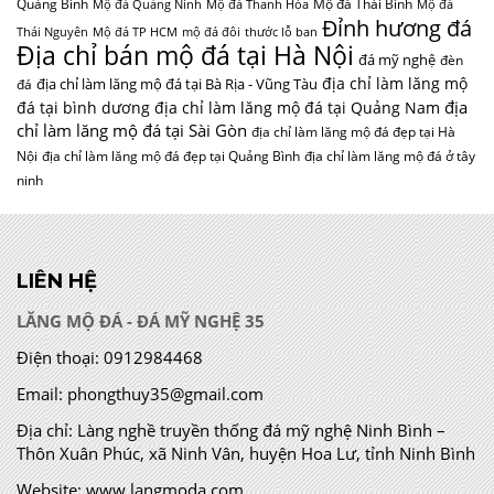
Quảng Bình
Mộ đá Thái Bình
Mộ đá Quảng Ninh
Mộ đá Thanh Hóa
Mộ đá
Đỉnh hương đá
Thái Nguyên
Mộ đá TP HCM
mộ đá đôi
thước lỗ ban
Địa chỉ bán mộ đá tại Hà Nội
đá mỹ nghệ
đèn
địa chỉ làm lăng mộ
địa chỉ làm lăng mộ đá tại Bà Rịa - Vũng Tàu
đá
địa
đá tại bình dương
địa chỉ làm lăng mộ đá tại Quảng Nam
chỉ làm lăng mộ đá tại Sài Gòn
địa chỉ làm lăng mộ đá đẹp tại Hà
Nội
địa chỉ làm lăng mộ đá đẹp tại Quảng Bình
địa chỉ làm lăng mộ đá ở tây
ninh
LIÊN HỆ
LĂNG MỘ ĐÁ - ĐÁ MỸ NGHỆ 35
Điện thoại:
0912984468
Email:
phongthuy35@gmail.com
Địa chỉ:
Làng nghề truyền thống đá mỹ nghệ Ninh Bình –
Thôn Xuân Phúc, xã Ninh Vân, huyện Hoa Lư, tỉnh Ninh Bình
Website:
www.langmoda.com