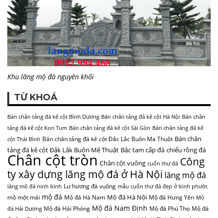
Khu lăng mộ đá nguyên khối
TỪ KHOÁ
Bán chân tảng đá kê cột Bình Dương
Bán chân tảng đá kê cột Hà Nội
Bán chân
tảng đá kê cột Kon Tum
Bán chân tảng đá kê cột Sài Gòn
Bán chân tảng đá kê
Bán chân
Bán chân tảng đá kê cột Đắc Lắc Buôn Ma Thuột
cột Thái Bình
tảng đá kê cột Đắk Lắk Buôn Mê Thuật
Bậc tam cấp đá
chiếu rồng đá
Chân cột tròn
Công
Chân cột vuông
cuốn thư đá
ty xây dựng lăng mộ đá ở Hà Nội
lăng mộ đá
Lư hương đá vuông
lăng mộ đá ninh bình
mẫu cuốn thư đá đẹp ở bình phước
mộ đá
Mộ đá Hà Nội
mộ một mái
Mộ đá Hà Nam
Mộ đá Hưng Yên
Mộ
Mộ đá Nam Định
Mộ đá Hải Phòng
Mộ đá Phú Thọ
Mộ đá
đá Hải Dương