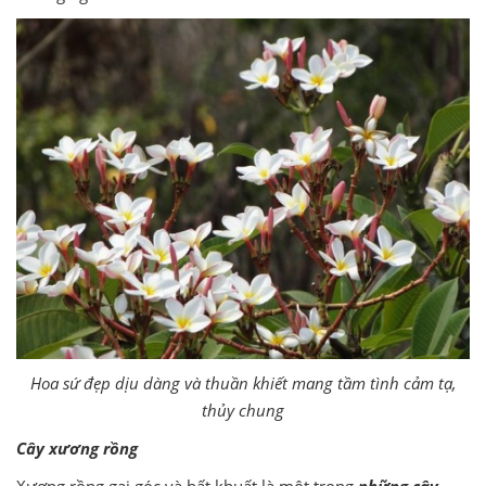
Hoa sứ đẹp dịu dàng và thuần khiết mang tầm tình cảm tạ,
thủy chung
Cây xương rồng
Xương rồng gai góc và bất khuất là một trong
những cây