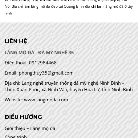
Nội
địa chỉ làm lăng mộ đá đẹp tại Quảng Bình
địa chỉ làm lăng mộ đá ở tây
ninh
LIÊN HỆ
LĂNG MỘ ĐÁ - ĐÁ MỸ NGHỆ 35
Điện thoại:
0912984468
Email:
phongthuy35@gmail.com
Địa chỉ:
Làng nghề truyền thống đá mỹ nghệ Ninh Bình –
Thôn Xuân Phúc, xã Ninh Vân, huyện Hoa Lư, tỉnh Ninh Bình
Website:
www.langmoda.com
ĐIỀU HƯỚNG
Giới thiệu – Lăng mộ đá
Công trình