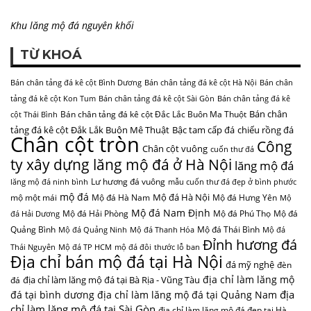
Khu lăng mộ đá nguyên khối
TỪ KHOÁ
Bán chân tảng đá kê cột Bình Dương
Bán chân tảng đá kê cột Hà Nội
Bán chân
tảng đá kê cột Kon Tum
Bán chân tảng đá kê cột Sài Gòn
Bán chân tảng đá kê
Bán chân
Bán chân tảng đá kê cột Đắc Lắc Buôn Ma Thuột
cột Thái Bình
tảng đá kê cột Đắk Lắk Buôn Mê Thuật
Bậc tam cấp đá
chiếu rồng đá
Chân cột tròn
Công
Chân cột vuông
cuốn thư đá
ty xây dựng lăng mộ đá ở Hà Nội
lăng mộ đá
Lư hương đá vuông
lăng mộ đá ninh bình
mẫu cuốn thư đá đẹp ở bình phước
mộ đá
Mộ đá Hà Nội
mộ một mái
Mộ đá Hà Nam
Mộ đá Hưng Yên
Mộ
Mộ đá Nam Định
Mộ đá Hải Phòng
Mộ đá Phú Thọ
Mộ đá
đá Hải Dương
Quảng Bình
Mộ đá Thái Bình
Mộ đá Quảng Ninh
Mộ đá Thanh Hóa
Mộ đá
Đỉnh hương đá
Thái Nguyên
Mộ đá TP HCM
mộ đá đôi
thước lỗ ban
Địa chỉ bán mộ đá tại Hà Nội
đá mỹ nghệ
đèn
địa chỉ làm lăng mộ
địa chỉ làm lăng mộ đá tại Bà Rịa - Vũng Tàu
đá
địa
đá tại bình dương
địa chỉ làm lăng mộ đá tại Quảng Nam
chỉ làm lăng mộ đá tại Sài Gòn
địa chỉ làm lăng mộ đá đẹp tại Hà