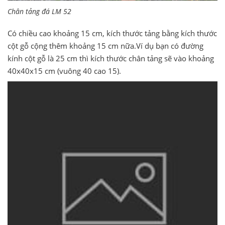
Chân tảng đá LM 52
Có chiều cao khoảng 15 cm, kích thước tảng bằng kích thước
cột gỗ cộng thêm khoảng 15 cm nữa.Ví dụ bạn có đường
kính cột gỗ là 25 cm thì kích thước chân tảng sẽ vào khoảng
40x40x15 cm (vuông 40 cao 15).