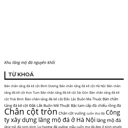
Khu lăng mộ đá nguyên khối
TỪ KHOÁ
Bán chân tảng đá kê cột Bình Dương
Bán chân tảng đá kê cột Hà Nội
Bán chân
tảng đá kê cột Kon Tum
Bán chân tảng đá kê cột Sài Gòn
Bán chân tảng đá kê
Bán chân
Bán chân tảng đá kê cột Đắc Lắc Buôn Ma Thuột
cột Thái Bình
tảng đá kê cột Đắk Lắk Buôn Mê Thuật
Bậc tam cấp đá
chiếu rồng đá
Chân cột tròn
Công
Chân cột vuông
cuốn thư đá
ty xây dựng lăng mộ đá ở Hà Nội
lăng mộ đá
Lư hương đá vuông
lăng mộ đá ninh bình
mẫu cuốn thư đá đẹp ở bình phước