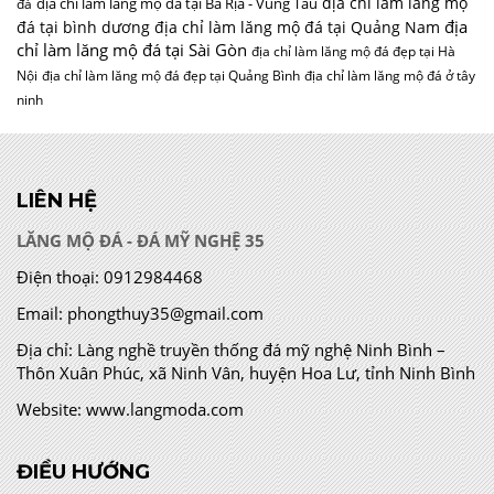
địa chỉ làm lăng mộ
địa chỉ làm lăng mộ đá tại Bà Rịa - Vũng Tàu
đá
địa
đá tại bình dương
địa chỉ làm lăng mộ đá tại Quảng Nam
chỉ làm lăng mộ đá tại Sài Gòn
địa chỉ làm lăng mộ đá đẹp tại Hà
Nội
địa chỉ làm lăng mộ đá đẹp tại Quảng Bình
địa chỉ làm lăng mộ đá ở tây
ninh
LIÊN HỆ
LĂNG MỘ ĐÁ - ĐÁ MỸ NGHỆ 35
Điện thoại:
0912984468
Email:
phongthuy35@gmail.com
Địa chỉ:
Làng nghề truyền thống đá mỹ nghệ Ninh Bình –
Thôn Xuân Phúc, xã Ninh Vân, huyện Hoa Lư, tỉnh Ninh Bình
Website:
www.langmoda.com
ĐIỀU HƯỚNG