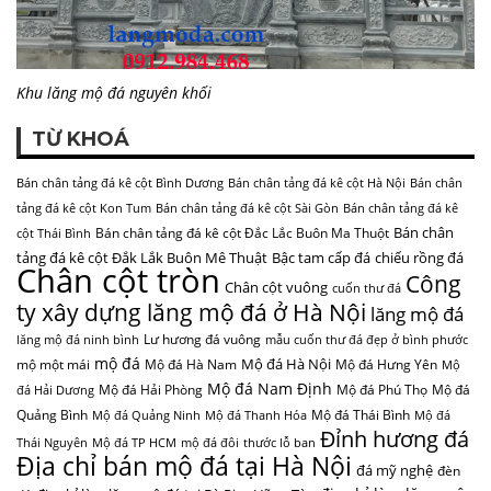
Khu lăng mộ đá nguyên khối
TỪ KHOÁ
Bán chân tảng đá kê cột Bình Dương
Bán chân tảng đá kê cột Hà Nội
Bán chân
tảng đá kê cột Kon Tum
Bán chân tảng đá kê cột Sài Gòn
Bán chân tảng đá kê
Bán chân
Bán chân tảng đá kê cột Đắc Lắc Buôn Ma Thuột
cột Thái Bình
tảng đá kê cột Đắk Lắk Buôn Mê Thuật
Bậc tam cấp đá
chiếu rồng đá
Chân cột tròn
Công
Chân cột vuông
cuốn thư đá
ty xây dựng lăng mộ đá ở Hà Nội
lăng mộ đá
Lư hương đá vuông
lăng mộ đá ninh bình
mẫu cuốn thư đá đẹp ở bình phước
mộ đá
Mộ đá Hà Nội
mộ một mái
Mộ đá Hà Nam
Mộ đá Hưng Yên
Mộ
Mộ đá Nam Định
Mộ đá Hải Phòng
Mộ đá Phú Thọ
Mộ đá
đá Hải Dương
Quảng Bình
Mộ đá Thái Bình
Mộ đá Quảng Ninh
Mộ đá Thanh Hóa
Mộ đá
Đỉnh hương đá
Thái Nguyên
Mộ đá TP HCM
mộ đá đôi
thước lỗ ban
Địa chỉ bán mộ đá tại Hà Nội
đá mỹ nghệ
đèn