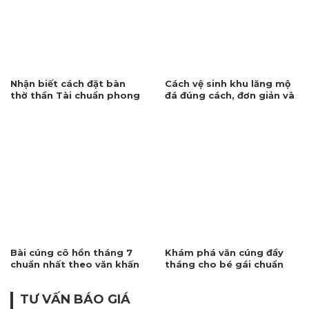
Nhận biết cách đặt bàn
Cách vệ sinh khu lăng mộ
thờ thần Tài chuẩn phong
đá đúng cách, đơn giản và
thủy, rước tài lộc
sạch sẽ
Bài cúng cô hồn tháng 7
Khám phá văn cúng đầy
chuẩn nhất theo văn khấn
tháng cho bé gái chuẩn
cổ truyền Việt Nam
nhất 2026
TƯ VẤN BÁO GIÁ