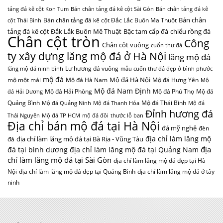
tảng đá kê cột Kon Tum
Bán chân tảng đá kê cột Sài Gòn
Bán chân tảng đá kê
Bán chân
Bán chân tảng đá kê cột Đắc Lắc Buôn Ma Thuột
cột Thái Bình
tảng đá kê cột Đắk Lắk Buôn Mê Thuật
Bậc tam cấp đá
chiếu rồng đá
Chân cột tròn
Công
Chân cột vuông
cuốn thư đá
ty xây dựng lăng mộ đá ở Hà Nội
lăng mộ đá
Lư hương đá vuông
lăng mộ đá ninh bình
mẫu cuốn thư đá đẹp ở bình phước
mộ đá
Mộ đá Hà Nội
mộ một mái
Mộ đá Hà Nam
Mộ đá Hưng Yên
Mộ
Mộ đá Nam Định
Mộ đá Hải Phòng
Mộ đá Phú Thọ
Mộ đá
đá Hải Dương
Quảng Bình
Mộ đá Thái Bình
Mộ đá Quảng Ninh
Mộ đá Thanh Hóa
Mộ đá
Đỉnh hương đá
Thái Nguyên
Mộ đá TP HCM
mộ đá đôi
thước lỗ ban
Địa chỉ bán mộ đá tại Hà Nội
đá mỹ nghệ
đèn
địa chỉ làm lăng mộ
địa chỉ làm lăng mộ đá tại Bà Rịa - Vũng Tàu
đá
địa
đá tại bình dương
địa chỉ làm lăng mộ đá tại Quảng Nam
chỉ làm lăng mộ đá tại Sài Gòn
địa chỉ làm lăng mộ đá đẹp tại Hà
Nội
địa chỉ làm lăng mộ đá đẹp tại Quảng Bình
địa chỉ làm lăng mộ đá ở tây
ninh