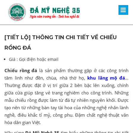
[TIẾT LỘ] THÔNG TIN CHI TIẾT VỀ CHIẾU
RỒNG ĐÁ
Giá :
Gọi điện hoặc email
Chiếu rồng đá
là sản phẩm thường gặp ở các công trình
tâm linh như đền, chùa, nhà thờ họ,
khu lăng mộ đá
…
Thường được đặt ở vị trí giữa 2 bên bậc lên xuống, chính
giữa cửa giúp tăng vẻ trang nghiêm cho công trình. Những
mẫu chiếu rồng được làm từ đá tự nhiên nguyên khối. Được
tạo nên từ những bàn tay tài hoa của những nghệ nhân lành
nghề, điêu khắc tỉ mỷ, công phu. Đậm chất nghệ thuật văn
hóa dân gian Việt.
Hãy cùng
Đá Mỹ Nghệ 35
tìm hiểu những thông tin chi tiết