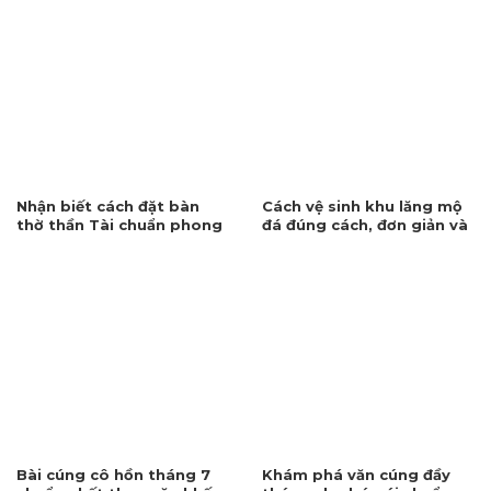
Nhận biết cách đặt bàn
Cách vệ sinh khu lăng mộ
thờ thần Tài chuẩn phong
đá đúng cách, đơn giản và
thủy, rước tài lộc
sạch sẽ
Bài cúng cô hồn tháng 7
Khám phá văn cúng đầy