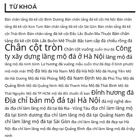
TỪ KHOÁ
Bán chân tảng đá kê cột Bình Dương
Bán chân tảng đá kê cột Hà Nội
Bán chân
tảng đá kê cột Kon Tum
Bán chân tảng đá kê cột Sài Gòn
Bán chân tảng đá kê
Bán chân
Bán chân tảng đá kê cột Đắc Lắc Buôn Ma Thuột
cột Thái Bình
tảng đá kê cột Đắk Lắk Buôn Mê Thuật
Bậc tam cấp đá
chiếu rồng đá
Chân cột tròn
Công
Chân cột vuông
cuốn thư đá
ty xây dựng lăng mộ đá ở Hà Nội
lăng mộ đá
Lư hương đá vuông
lăng mộ đá ninh bình
mẫu cuốn thư đá đẹp ở bình phước
mộ đá
Mộ đá Hà Nội
mộ một mái
Mộ đá Hà Nam
Mộ đá Hưng Yên
Mộ
Mộ đá Nam Định
Mộ đá Hải Phòng
Mộ đá Phú Thọ
Mộ đá
đá Hải Dương
Quảng Bình
Mộ đá Thái Bình
Mộ đá Quảng Ninh
Mộ đá Thanh Hóa
Mộ đá
Đỉnh hương đá
Thái Nguyên
Mộ đá TP HCM
mộ đá đôi
thước lỗ ban
Địa chỉ bán mộ đá tại Hà Nội
đá mỹ nghệ
đèn
địa chỉ làm lăng mộ
địa chỉ làm lăng mộ đá tại Bà Rịa - Vũng Tàu
đá
địa
đá tại bình dương
địa chỉ làm lăng mộ đá tại Quảng Nam
chỉ làm lăng mộ đá tại Sài Gòn
địa chỉ làm lăng mộ đá đẹp tại Hà
Nội
địa chỉ làm lăng mộ đá đẹp tại Quảng Bình
địa chỉ làm lăng mộ đá ở tây
ninh