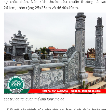
sự chắc chắn. Nên kích thước tiêu chuẩn thường là cao
261cm, thân rộng 25x25cm và đế 40x40cm.
Cột trụ đá tại quần thể khu lăng mộ đá
– Đối với cột chính của nhà thờ họ, hay đình chùa hoặc cột