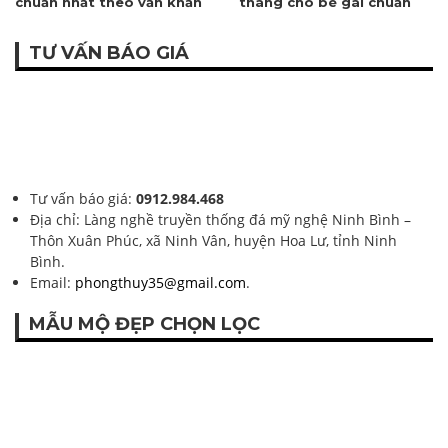
chuẩn nhất theo văn khấn
tháng cho bé gái chuẩn
cổ truyền Việt Nam
nhất 2026
TƯ VẤN BÁO GIÁ
Tư vấn báo giá:
0912.984.468
Địa chỉ: Làng nghề truyền thống đá mỹ nghệ Ninh Bình –
Thôn Xuân Phúc, xã Ninh Vân, huyện Hoa Lư, tỉnh Ninh
Bình.
Email:
phongthuy35@gmail.com
.
MẪU MỘ ĐẸP CHỌN LỌC