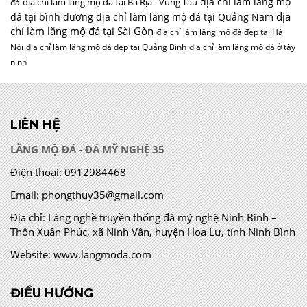
địa chỉ làm lăng mộ
địa chỉ làm lăng mộ đá tại Bà Rịa - Vũng Tàu
đá
địa
đá tại bình dương
địa chỉ làm lăng mộ đá tại Quảng Nam
chỉ làm lăng mộ đá tại Sài Gòn
địa chỉ làm lăng mộ đá đẹp tại Hà
Nội
địa chỉ làm lăng mộ đá đẹp tại Quảng Bình
địa chỉ làm lăng mộ đá ở tây
ninh
LIÊN HỆ
LĂNG MỘ ĐÁ - ĐÁ MỸ NGHỆ 35
Điện thoại:
0912984468
Email:
phongthuy35@gmail.com
Địa chỉ:
Làng nghề truyền thống đá mỹ nghệ Ninh Bình –
Thôn Xuân Phúc, xã Ninh Vân, huyện Hoa Lư, tỉnh Ninh Bình
Website:
www.langmoda.com
ĐIỀU HƯỚNG