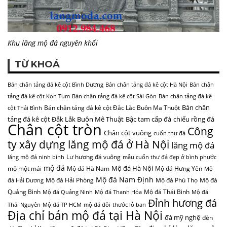
Khu lăng mộ đá nguyên khối
TỪ KHOÁ
Bán chân tảng đá kê cột Bình Dương
Bán chân tảng đá kê cột Hà Nội
Bán chân
tảng đá kê cột Kon Tum
Bán chân tảng đá kê cột Sài Gòn
Bán chân tảng đá kê
Bán chân
Bán chân tảng đá kê cột Đắc Lắc Buôn Ma Thuột
cột Thái Bình
tảng đá kê cột Đắk Lắk Buôn Mê Thuật
Bậc tam cấp đá
chiếu rồng đá
Chân cột tròn
Công
Chân cột vuông
cuốn thư đá
ty xây dựng lăng mộ đá ở Hà Nội
lăng mộ đá
Lư hương đá vuông
lăng mộ đá ninh bình
mẫu cuốn thư đá đẹp ở bình phước
mộ đá
Mộ đá Hà Nội
mộ một mái
Mộ đá Hà Nam
Mộ đá Hưng Yên
Mộ
Mộ đá Nam Định
Mộ đá Hải Phòng
Mộ đá Phú Thọ
Mộ đá
đá Hải Dương
Quảng Bình
Mộ đá Thái Bình
Mộ đá Quảng Ninh
Mộ đá Thanh Hóa
Mộ đá
Đỉnh hương đá
Thái Nguyên
Mộ đá TP HCM
mộ đá đôi
thước lỗ ban
Địa chỉ bán mộ đá tại Hà Nội
đá mỹ nghệ
đèn