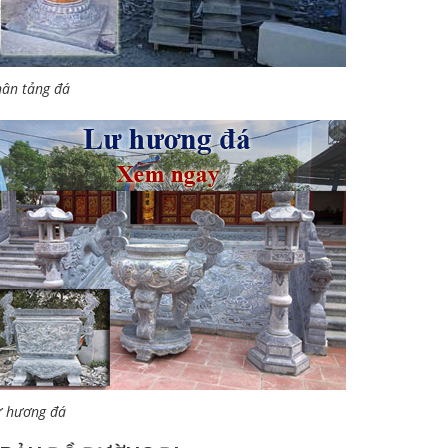
ân tảng đá
ư hương đá