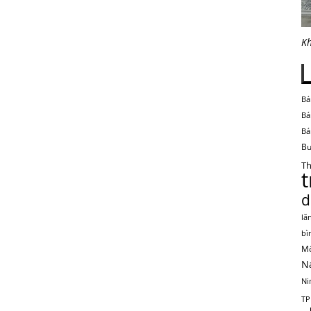
Kh
Bá
Bá
Bá
Bu
Th
d
lă
bì
Mộ
N
Ni
TP