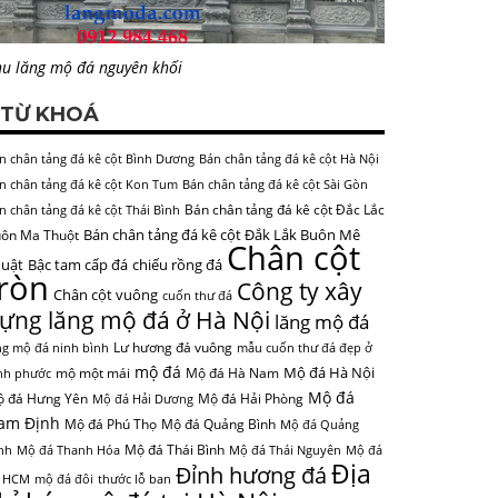
u lăng mộ đá nguyên khối
TỪ KHOÁ
n chân tảng đá kê cột Bình Dương
Bán chân tảng đá kê cột Hà Nội
n chân tảng đá kê cột Kon Tum
Bán chân tảng đá kê cột Sài Gòn
Bán chân tảng đá kê cột Đắc Lắc
n chân tảng đá kê cột Thái Bình
Bán chân tảng đá kê cột Đắk Lắk Buôn Mê
ôn Ma Thuột
Chân cột
uật
Bậc tam cấp đá
chiếu rồng đá
tròn
Công ty xây
Chân cột vuông
cuốn thư đá
ựng lăng mộ đá ở Hà Nội
lăng mộ đá
Lư hương đá vuông
ng mộ đá ninh bình
mẫu cuốn thư đá đẹp ở
mộ đá
Mộ đá Hà Nội
mộ một mái
Mộ đá Hà Nam
nh phước
Mộ đá
 đá Hưng Yên
Mộ đá Hải Phòng
Mộ đá Hải Dương
am Định
Mộ đá Phú Thọ
Mộ đá Quảng Bình
Mộ đá Quảng
Mộ đá Thái Bình
nh
Mộ đá Thanh Hóa
Mộ đá Thái Nguyên
Mộ đá
Địa
Đỉnh hương đá
 HCM
mộ đá đôi
thước lỗ ban