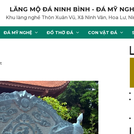
LĂNG MỘ ĐÁ NINH BÌNH - ĐÁ MỸ NGH
Khu làng nghề Thôn Xuân Vũ, Xã Ninh Vân, Hoa Lư, Ni
ĐÁ MỸ NGHỆ
ĐỒ THỜ ĐÁ
CON VẬT ĐÁ
t