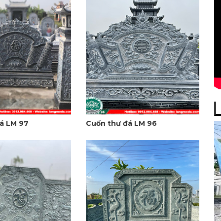
á LM 97
Cuốn thư đá LM 96