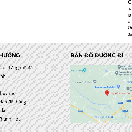
c
đè
l
đ
G
đá
 HƯỚNG
BẢN ĐỒ ĐƯỜNG ĐI
iệu – Lăng mộ đá
ình
thủy mộ
dẫn đặt hàng
 đá
Thanh Hóa