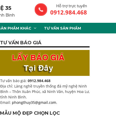
Hỗ trợ trực tuyến
Ệ 35
0912.984.468
nh Bình
SẢN PHẨM KHÁC
TƯ VẤN SẢN PHẨM
TƯ VẤN BÁO GIÁ
Tư vấn báo giá:
0912.984.468
Địa chỉ: Làng nghề truyền thống đá mỹ nghệ Ninh
Bình – Thôn Xuân Phúc, xã Ninh Vân, huyện Hoa Lư,
tỉnh Ninh Bình.
Email:
phongthuy35@gmail.com
.
MẪU MỘ ĐẸP CHỌN LỌC