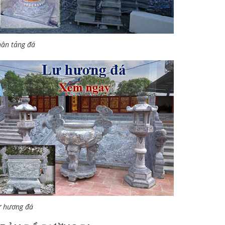
ân tảng đá
ư hương đá