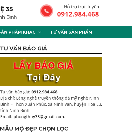
Hỗ trợ trực tuyến
Ệ 35
0912.984.468
nh Bình
SẢN PHẨM KHÁC
TƯ VẤN SẢN PHẨM
TƯ VẤN BÁO GIÁ
Tư vấn báo giá:
0912.984.468
Địa chỉ: Làng nghề truyền thống đá mỹ nghệ Ninh
Bình – Thôn Xuân Phúc, xã Ninh Vân, huyện Hoa Lư,
tỉnh Ninh Bình.
Email:
phongthuy35@gmail.com
.
MẪU MỘ ĐẸP CHỌN LỌC