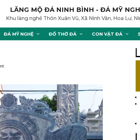
LĂNG MỘ ĐÁ NINH BÌNH - ĐÁ MỸ NGH
Khu làng nghề Thôn Xuân Vũ, Xã Ninh Vân, Hoa Lư, Ni
ĐÁ MỸ NGHỆ
ĐỒ THỜ ĐÁ
CON VẬT ĐÁ
nt