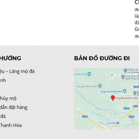
c
đè
l
đ
G
đá
 HƯỚNG
BẢN ĐỒ ĐƯỜNG ĐI
iệu – Lăng mộ đá
ình
thủy mộ
dẫn đặt hàng
 đá
Thanh Hóa