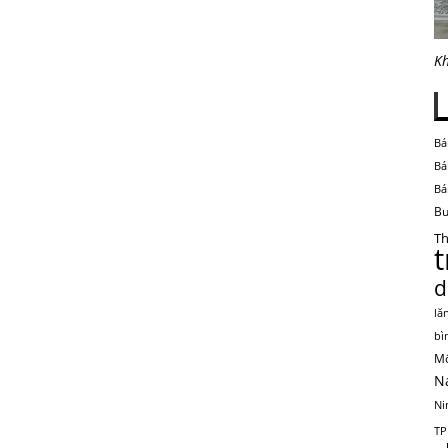
Kh
Bá
Bá
Bá
Bu
Th
d
lă
bì
Mộ
N
Ni
TP