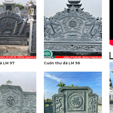
á LM 97
Cuốn thư đá LM 96