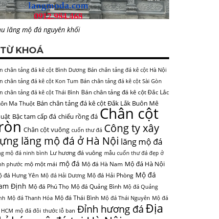
u lăng mộ đá nguyên khối
TỪ KHOÁ
n chân tảng đá kê cột Bình Dương
Bán chân tảng đá kê cột Hà Nội
n chân tảng đá kê cột Kon Tum
Bán chân tảng đá kê cột Sài Gòn
Bán chân tảng đá kê cột Đắc Lắc
n chân tảng đá kê cột Thái Bình
Bán chân tảng đá kê cột Đắk Lắk Buôn Mê
ôn Ma Thuột
Chân cột
uật
Bậc tam cấp đá
chiếu rồng đá
tròn
Công ty xây
Chân cột vuông
cuốn thư đá
ựng lăng mộ đá ở Hà Nội
lăng mộ đá
Lư hương đá vuông
ng mộ đá ninh bình
mẫu cuốn thư đá đẹp ở
mộ đá
Mộ đá Hà Nội
mộ một mái
Mộ đá Hà Nam
nh phước
Mộ đá
 đá Hưng Yên
Mộ đá Hải Phòng
Mộ đá Hải Dương
am Định
Mộ đá Phú Thọ
Mộ đá Quảng Bình
Mộ đá Quảng
Mộ đá Thái Bình
nh
Mộ đá Thanh Hóa
Mộ đá Thái Nguyên
Mộ đá
Địa
Đỉnh hương đá
 HCM
mộ đá đôi
thước lỗ ban