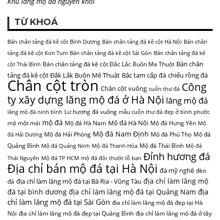
Khu lăng mộ đá nguyên khối
TỪ KHOÁ
Bán chân tảng đá kê cột Bình Dương
Bán chân tảng đá kê cột Hà Nội
Bán chân
tảng đá kê cột Kon Tum
Bán chân tảng đá kê cột Sài Gòn
Bán chân tảng đá kê
Bán chân
Bán chân tảng đá kê cột Đắc Lắc Buôn Ma Thuột
cột Thái Bình
tảng đá kê cột Đắk Lắk Buôn Mê Thuật
Bậc tam cấp đá
chiếu rồng đá
Chân cột tròn
Công
Chân cột vuông
cuốn thư đá
ty xây dựng lăng mộ đá ở Hà Nội
lăng mộ đá
Lư hương đá vuông
lăng mộ đá ninh bình
mẫu cuốn thư đá đẹp ở bình phước
mộ đá
Mộ đá Hà Nội
mộ một mái
Mộ đá Hà Nam
Mộ đá Hưng Yên
Mộ
Mộ đá Nam Định
Mộ đá Hải Phòng
Mộ đá Phú Thọ
Mộ đá
đá Hải Dương
Quảng Bình
Mộ đá Thái Bình
Mộ đá Quảng Ninh
Mộ đá Thanh Hóa
Mộ đá
Đỉnh hương đá
Thái Nguyên
Mộ đá TP HCM
mộ đá đôi
thước lỗ ban
Địa chỉ bán mộ đá tại Hà Nội
đá mỹ nghệ
đèn
địa chỉ làm lăng mộ
địa chỉ làm lăng mộ đá tại Bà Rịa - Vũng Tàu
đá
địa
đá tại bình dương
địa chỉ làm lăng mộ đá tại Quảng Nam
chỉ làm lăng mộ đá tại Sài Gòn
địa chỉ làm lăng mộ đá đẹp tại Hà
Nội
địa chỉ làm lăng mộ đá đẹp tại Quảng Bình
địa chỉ làm lăng mộ đá ở tây