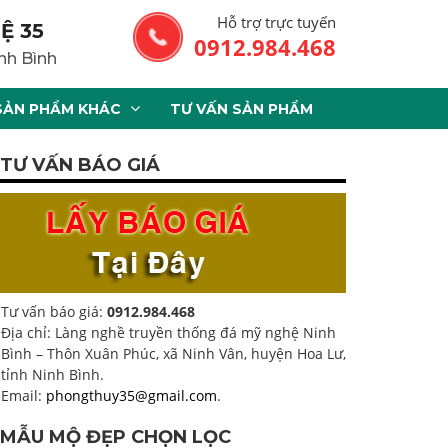
Hỗ trợ trực tuyến
Ệ 35
0912.984.468
nh Bình
SẢN PHẨM KHÁC
TƯ VẤN SẢN PHẨM
TƯ VẤN BÁO GIÁ
Tư vấn báo giá:
0912.984.468
Địa chỉ: Làng nghề truyền thống đá mỹ nghệ Ninh
Bình – Thôn Xuân Phúc, xã Ninh Vân, huyện Hoa Lư,
tỉnh Ninh Bình.
Email:
phongthuy35@gmail.com
.
MẪU MỘ ĐẸP CHỌN LỌC