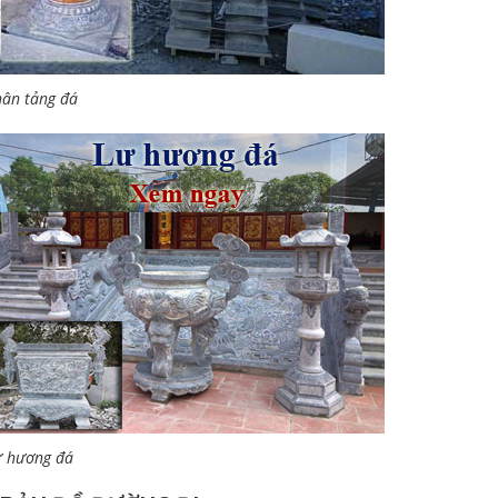
ân tảng đá
ư hương đá