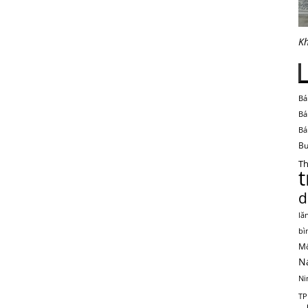
Kh
Bá
Bá
Bá
Bu
Th
d
lă
bì
Mộ
N
Ni
TP