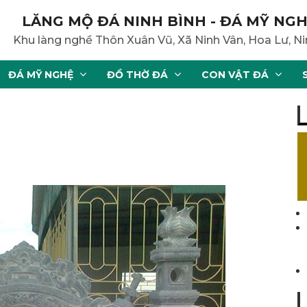
LĂNG MỘ ĐÁ NINH BÌNH - ĐÁ MỸ NGH
Khu làng nghề Thôn Xuân Vũ, Xã Ninh Vân, Hoa Lư, Ni
ĐÁ MỸ NGHỆ
ĐỒ THỜ ĐÁ
CON VẬT ĐÁ