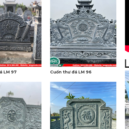
á LM 97
Cuốn thư đá LM 96