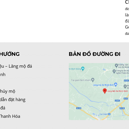
c
đè
l
đ
G
đá
 HƯỚNG
BẢN ĐỒ ĐƯỜNG ĐI
iệu – Lăng mộ đá
ình
thủy mộ
dẫn đặt hàng
 đá
Thanh Hóa