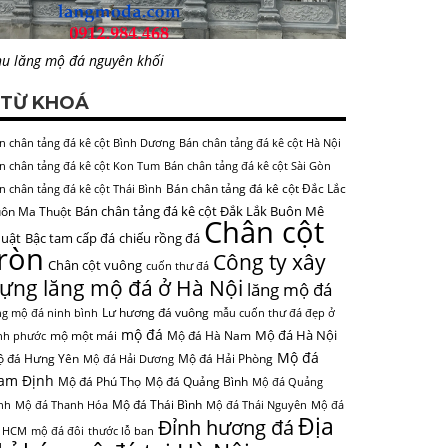
u lăng mộ đá nguyên khối
TỪ KHOÁ
n chân tảng đá kê cột Bình Dương
Bán chân tảng đá kê cột Hà Nội
n chân tảng đá kê cột Kon Tum
Bán chân tảng đá kê cột Sài Gòn
Bán chân tảng đá kê cột Đắc Lắc
n chân tảng đá kê cột Thái Bình
Bán chân tảng đá kê cột Đắk Lắk Buôn Mê
ôn Ma Thuột
Chân cột
uật
Bậc tam cấp đá
chiếu rồng đá
tròn
Công ty xây
Chân cột vuông
cuốn thư đá
ựng lăng mộ đá ở Hà Nội
lăng mộ đá
Lư hương đá vuông
ng mộ đá ninh bình
mẫu cuốn thư đá đẹp ở
mộ đá
Mộ đá Hà Nội
mộ một mái
Mộ đá Hà Nam
nh phước
Mộ đá
 đá Hưng Yên
Mộ đá Hải Phòng
Mộ đá Hải Dương
am Định
Mộ đá Phú Thọ
Mộ đá Quảng Bình
Mộ đá Quảng
Mộ đá Thái Bình
nh
Mộ đá Thanh Hóa
Mộ đá Thái Nguyên
Mộ đá
Địa
Đỉnh hương đá
 HCM
mộ đá đôi
thước lỗ ban