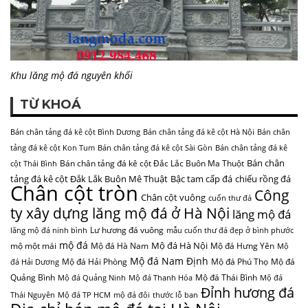
Khu lăng mộ đá nguyên khối
TỪ KHOÁ
Bán chân tảng đá kê cột Bình Dương
Bán chân tảng đá kê cột Hà Nội
Bán chân
tảng đá kê cột Kon Tum
Bán chân tảng đá kê cột Sài Gòn
Bán chân tảng đá kê
Bán chân
Bán chân tảng đá kê cột Đắc Lắc Buôn Ma Thuột
cột Thái Bình
tảng đá kê cột Đắk Lắk Buôn Mê Thuật
Bậc tam cấp đá
chiếu rồng đá
Chân cột tròn
Công
Chân cột vuông
cuốn thư đá
ty xây dựng lăng mộ đá ở Hà Nội
lăng mộ đá
Lư hương đá vuông
lăng mộ đá ninh bình
mẫu cuốn thư đá đẹp ở bình phước
mộ đá
Mộ đá Hà Nội
mộ một mái
Mộ đá Hà Nam
Mộ đá Hưng Yên
Mộ
Mộ đá Nam Định
Mộ đá Hải Phòng
Mộ đá Phú Thọ
Mộ đá
đá Hải Dương
Quảng Bình
Mộ đá Thái Bình
Mộ đá Quảng Ninh
Mộ đá Thanh Hóa
Mộ đá
Đỉnh hương đá
Thái Nguyên
Mộ đá TP HCM
mộ đá đôi
thước lỗ ban