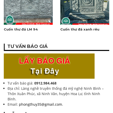
Cuốn thư đá LM 94
Cuốn thư đá xanh rêu
TƯ VẤN BÁO GIÁ
Tư vấn báo giá:
0912.984.468
Địa chỉ: Làng nghề truyền thống đá mỹ nghệ Ninh Bình –
Thôn Xuân Phúc, xã Ninh Vân, huyện Hoa Lư, tỉnh Ninh
Bình.
Email:
phongthuy35@gmail.com
.