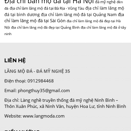
Địa chỉ bán mộ đá tại Hà Nội
đá mỹ nghệ
đèn
địa chỉ làm lăng mộ
địa chỉ làm lăng mộ đá tại Bà Rịa - Vũng Tàu
đá
địa
đá tại bình dương
địa chỉ làm lăng mộ đá tại Quảng Nam
chỉ làm lăng mộ đá tại Sài Gòn
địa chỉ làm lăng mộ đá đẹp tại Hà
Nội
địa chỉ làm lăng mộ đá đẹp tại Quảng Bình
địa chỉ làm lăng mộ đá ở tây
ninh
LIÊN HỆ
LĂNG MỘ ĐÁ - ĐÁ MỸ NGHỆ 35
Điện thoại:
0912984468
Email:
phongthuy35@gmail.com
Địa chỉ:
Làng nghề truyền thống đá mỹ nghệ Ninh Bình –
Thôn Xuân Phúc, xã Ninh Vân, huyện Hoa Lư, tỉnh Ninh Bình
Website:
www.langmoda.com