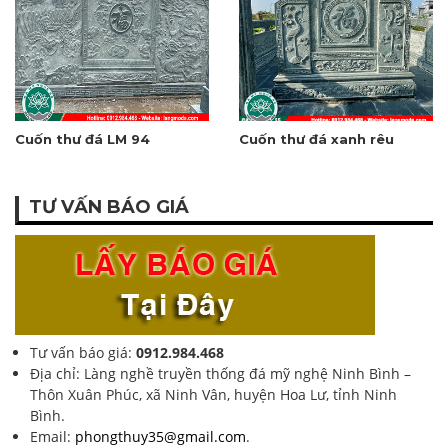
Cuốn thư đá LM 94
Cuốn thư đá xanh rêu
TƯ VẤN BÁO GIÁ
Tư vấn báo giá:
0912.984.468
Địa chỉ: Làng nghề truyền thống đá mỹ nghệ Ninh Bình –
Thôn Xuân Phúc, xã Ninh Vân, huyện Hoa Lư, tỉnh Ninh
Bình.
Email:
phongthuy35@gmail.com
.