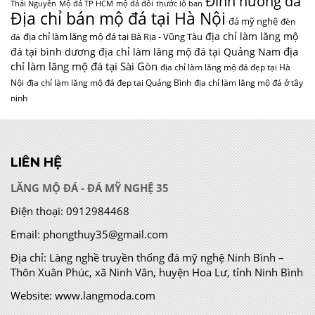
Đỉnh hương đá
Thái Nguyên
Mộ đá TP HCM
mộ đá đôi
thước lỗ ban
Địa chỉ bán mộ đá tại Hà Nội
đá mỹ nghệ
đèn
địa chỉ làm lăng mộ
địa chỉ làm lăng mộ đá tại Bà Rịa - Vũng Tàu
đá
địa
đá tại bình dương
địa chỉ làm lăng mộ đá tại Quảng Nam
chỉ làm lăng mộ đá tại Sài Gòn
địa chỉ làm lăng mộ đá đẹp tại Hà
Nội
địa chỉ làm lăng mộ đá đẹp tại Quảng Bình
địa chỉ làm lăng mộ đá ở tây
ninh
LIÊN HỆ
LĂNG MỘ ĐÁ - ĐÁ MỸ NGHỆ 35
Điện thoại:
0912984468
Email:
phongthuy35@gmail.com
Địa chỉ:
Làng nghề truyền thống đá mỹ nghệ Ninh Bình –
Thôn Xuân Phúc, xã Ninh Vân, huyện Hoa Lư, tỉnh Ninh Bình
Website:
www.langmoda.com