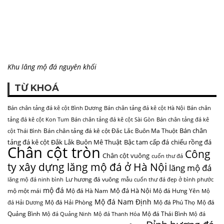
Khu lăng mộ đá nguyên khối
TỪ KHOÁ
Bán chân tảng đá kê cột Bình Dương
Bán chân tảng đá kê cột Hà Nội
Bán chân
tảng đá kê cột Kon Tum
Bán chân tảng đá kê cột Sài Gòn
Bán chân tảng đá kê
Bán chân
Bán chân tảng đá kê cột Đắc Lắc Buôn Ma Thuột
cột Thái Bình
tảng đá kê cột Đắk Lắk Buôn Mê Thuật
Bậc tam cấp đá
chiếu rồng đá
Chân cột tròn
Công
Chân cột vuông
cuốn thư đá
ty xây dựng lăng mộ đá ở Hà Nội
lăng mộ đá
Lư hương đá vuông
lăng mộ đá ninh bình
mẫu cuốn thư đá đẹp ở bình phước
mộ đá
Mộ đá Hà Nội
mộ một mái
Mộ đá Hà Nam
Mộ đá Hưng Yên
Mộ
Mộ đá Nam Định
Mộ đá Hải Phòng
Mộ đá Phú Thọ
Mộ đá
đá Hải Dương
Quảng Bình
Mộ đá Thái Bình
Mộ đá Quảng Ninh
Mộ đá Thanh Hóa
Mộ đá