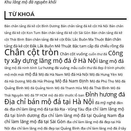
Khu lăng mộ đá nguyên khối
TỪ KHOÁ
Bán chân tảng đá kê cột Bình Dương
Bán chân tảng đá kê cột Hà Nội
Bán chân
tảng đá kê cột Kon Tum
Bán chân tảng đá kê cột Sài Gòn
Bán chân tảng đá kê
Bán chân
Bán chân tảng đá kê cột Đắc Lắc Buôn Ma Thuột
cột Thái Bình
tảng đá kê cột Đắk Lắk Buôn Mê Thuật
Bậc tam cấp đá
chiếu rồng đá
Chân cột tròn
Công
Chân cột vuông
cuốn thư đá
ty xây dựng lăng mộ đá ở Hà Nội
lăng mộ đá
Lư hương đá vuông
lăng mộ đá ninh bình
mẫu cuốn thư đá đẹp ở bình phước
mộ đá
Mộ đá Hà Nội
mộ một mái
Mộ đá Hà Nam
Mộ đá Hưng Yên
Mộ
Mộ đá Nam Định
Mộ đá Hải Phòng
Mộ đá Phú Thọ
Mộ đá
đá Hải Dương
Quảng Bình
Mộ đá Thái Bình
Mộ đá Quảng Ninh
Mộ đá Thanh Hóa
Mộ đá
Đỉnh hương đá
Thái Nguyên
Mộ đá TP HCM
mộ đá đôi
thước lỗ ban
Địa chỉ bán mộ đá tại Hà Nội
đá mỹ nghệ
đèn
địa chỉ làm lăng mộ
địa chỉ làm lăng mộ đá tại Bà Rịa - Vũng Tàu
đá
địa
đá tại bình dương
địa chỉ làm lăng mộ đá tại Quảng Nam
chỉ làm lăng mộ đá tại Sài Gòn
địa chỉ làm lăng mộ đá đẹp tại Hà
Nội
địa chỉ làm lăng mộ đá đẹp tại Quảng Bình
địa chỉ làm lăng mộ đá ở tây