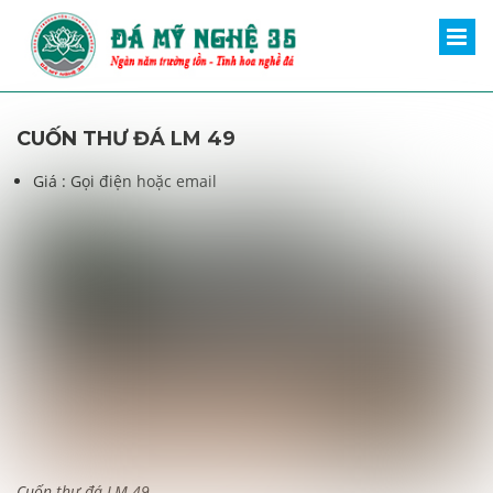
CUỐN THƯ ĐÁ LM 49
Giá :
Gọi điện hoặc email
Cuốn thư đá LM 49