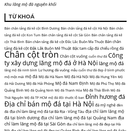
Khu lăng mộ đá nguyên khối
TỪ KHOÁ
Bán chân tảng đá kê cột Bình Dương
Bán chân tảng đá kê cột Hà Nội
Bán chân
tảng đá kê cột Kon Tum
Bán chân tảng đá kê cột Sài Gòn
Bán chân tảng đá kê
Bán chân
Bán chân tảng đá kê cột Đắc Lắc Buôn Ma Thuột
cột Thái Bình
tảng đá kê cột Đắk Lắk Buôn Mê Thuật
Bậc tam cấp đá
chiếu rồng đá
Chân cột tròn
Công
Chân cột vuông
cuốn thư đá
ty xây dựng lăng mộ đá ở Hà Nội
lăng mộ đá
Lư hương đá vuông
lăng mộ đá ninh bình
mẫu cuốn thư đá đẹp ở bình phước
mộ đá
Mộ đá Hà Nội
mộ một mái
Mộ đá Hà Nam
Mộ đá Hưng Yên
Mộ
Mộ đá Nam Định
Mộ đá Hải Phòng
Mộ đá Phú Thọ
Mộ đá
đá Hải Dương
Quảng Bình
Mộ đá Thái Bình
Mộ đá Quảng Ninh
Mộ đá Thanh Hóa
Mộ đá
Đỉnh hương đá
Thái Nguyên
Mộ đá TP HCM
mộ đá đôi
thước lỗ ban
Địa chỉ bán mộ đá tại Hà Nội
đá mỹ nghệ
đèn
địa chỉ làm lăng mộ
địa chỉ làm lăng mộ đá tại Bà Rịa - Vũng Tàu
đá
địa
đá tại bình dương
địa chỉ làm lăng mộ đá tại Quảng Nam
chỉ làm lăng mộ đá tại Sài Gòn
địa chỉ làm lăng mộ đá đẹp tại Hà
Nội
địa chỉ làm lăng mộ đá đẹp tại Quảng Bình
địa chỉ làm lăng mộ đá ở tây