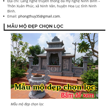
Địa chỉ: Làng nghề truyền thống đá mỹ nghệ Ninh Bình –
Thôn Xuân Phúc, xã Ninh Vân, huyện Hoa Lư, tỉnh Ninh
Bình.
Email:
phongthuy35@gmail.com
.
MẪU MỘ ĐẸP CHỌN LỌC
Mẫu mộ đẹp chọn lọc