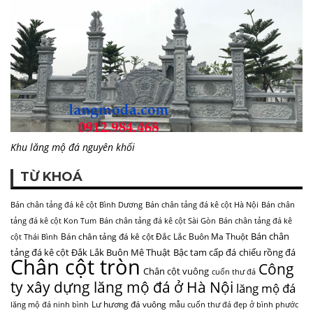
Khu lăng mộ đá nguyên khối
TỪ KHOÁ
Bán chân tảng đá kê cột Bình Dương
Bán chân tảng đá kê cột Hà Nội
Bán chân
tảng đá kê cột Kon Tum
Bán chân tảng đá kê cột Sài Gòn
Bán chân tảng đá kê
Bán chân
Bán chân tảng đá kê cột Đắc Lắc Buôn Ma Thuột
cột Thái Bình
tảng đá kê cột Đắk Lắk Buôn Mê Thuật
Bậc tam cấp đá
chiếu rồng đá
Chân cột tròn
Công
Chân cột vuông
cuốn thư đá
ty xây dựng lăng mộ đá ở Hà Nội
lăng mộ đá
Lư hương đá vuông
lăng mộ đá ninh bình
mẫu cuốn thư đá đẹp ở bình phước