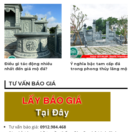
thuật chế tác
Điều gì tác động nhiều
Ý nghĩa bậc tam cấp đá
nhất đến giá mộ đá?
trong phong thủy lăng mộ
TƯ VẤN BÁO GIÁ
Tư vấn báo giá:
0912.984.468