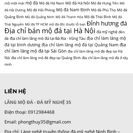
mộ đá
Mộ đá Hà Nội
mộ một mái
Mộ đá Hà Nam
Mộ đá Hưng Yên
Mộ
Mộ đá Nam Định
Mộ đá Hải Phòng
Mộ đá Phú Thọ
Mộ đá
đá Hải Dương
Quảng Bình
Mộ đá Thái Bình
Mộ đá Quảng Ninh
Mộ đá Thanh Hóa
Mộ đá
Đỉnh hương đá
Thái Nguyên
Mộ đá TP HCM
mộ đá đôi
thước lỗ ban
Địa chỉ bán mộ đá tại Hà Nội
đá mỹ nghệ
đèn
địa chỉ làm lăng mộ
địa chỉ làm lăng mộ đá tại Bà Rịa - Vũng Tàu
đá
địa
đá tại bình dương
địa chỉ làm lăng mộ đá tại Quảng Nam
chỉ làm lăng mộ đá tại Sài Gòn
địa chỉ làm lăng mộ đá đẹp tại Hà
Nội
địa chỉ làm lăng mộ đá đẹp tại Quảng Bình
địa chỉ làm lăng mộ đá ở tây
ninh
LIÊN HỆ
LĂNG MỘ ĐÁ - ĐÁ MỸ NGHỆ 35
Điện thoại:
0912984468
Email:
phongthuy35@gmail.com
Địa chỉ:
Làng nghề truyền thống đá mỹ nghệ Ninh Bình –