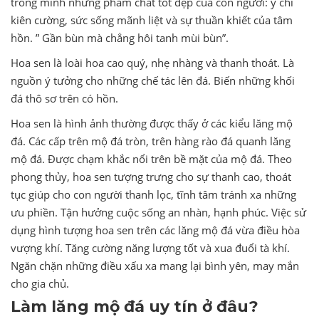
trong mình những phẩm chất tốt đẹp của con người: ý chí
kiên cường, sức sống mãnh liệt và sự thuần khiết của tâm
hồn. ” Gần bùn mà chẳng hôi tanh mùi bùn”.
Hoa sen là loài hoa cao quý, nhẹ nhàng và thanh thoát. Là
nguồn ý tưởng cho những chế tác lên đá. Biến những khối
đá thô sơ trên có hồn.
Hoa sen là hình ảnh thường được thấy ở các kiểu lăng mộ
đá. Các cấp trên mộ đá tròn, trên hàng rào đá quanh lăng
mộ đá. Được chạm khắc nổi trên bề mặt của mộ đá. Theo
phong thủy, hoa sen tượng trưng cho sự thanh cao, thoát
tục giúp cho con người thanh lọc, tĩnh tâm tránh xa những
ưu phiền. Tận hưởng cuộc sống an nhàn, hạnh phúc. Việc sử
dụng hình tượng hoa sen trên các lăng mộ đá vừa điều hòa
vượng khí. Tăng cường năng lượng tốt và xua đuổi tà khí.
Ngăn chặn những điều xấu xa mang lại bình yên, may mắn
cho gia chủ.
Làm lăng mộ đá uy tín ở đâu?