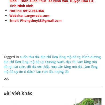
Bình
– Thôn Xuân Phúc, Xã Ninh Vân, Huyện Hoa Lư,
Tỉnh Ninh Bình
Hotline: 0912.984.468
Website: Langmoda.com
Email: Phongthuy35@gmail.com
Tagged in
cuốn thư đá
,
địa chỉ làm lăng mộ đá tại bình dương
,
địa chỉ làm lăng mộ đá tại Quảng Nam
,
địa chỉ làm lăng mộ
đá tại Sài Gòn
,
đồ đá nội thất
,
Hoa văn lăng mộ đá
,
Làm lăng
mộ đá uy tín ở đâu?
,
lan can đá
,
tượng đá
Lưu
Bài viết khác