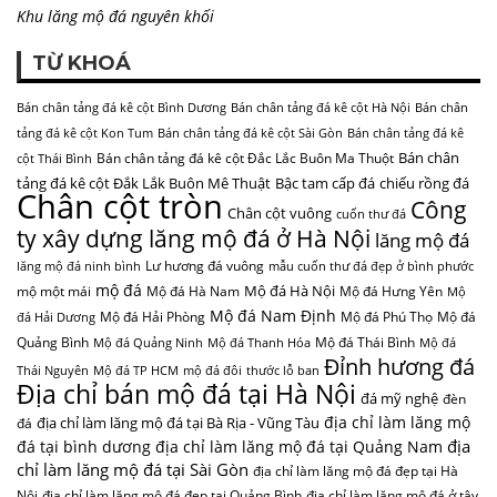
Khu lăng mộ đá nguyên khối
TỪ KHOÁ
Bán chân tảng đá kê cột Bình Dương
Bán chân tảng đá kê cột Hà Nội
Bán chân
tảng đá kê cột Kon Tum
Bán chân tảng đá kê cột Sài Gòn
Bán chân tảng đá kê
Bán chân
Bán chân tảng đá kê cột Đắc Lắc Buôn Ma Thuột
cột Thái Bình
tảng đá kê cột Đắk Lắk Buôn Mê Thuật
Bậc tam cấp đá
chiếu rồng đá
Chân cột tròn
Công
Chân cột vuông
cuốn thư đá
ty xây dựng lăng mộ đá ở Hà Nội
lăng mộ đá
Lư hương đá vuông
lăng mộ đá ninh bình
mẫu cuốn thư đá đẹp ở bình phước
mộ đá
Mộ đá Hà Nội
mộ một mái
Mộ đá Hà Nam
Mộ đá Hưng Yên
Mộ
Mộ đá Nam Định
Mộ đá Hải Phòng
Mộ đá Phú Thọ
Mộ đá
đá Hải Dương
Quảng Bình
Mộ đá Thái Bình
Mộ đá Quảng Ninh
Mộ đá Thanh Hóa
Mộ đá
Đỉnh hương đá
Thái Nguyên
Mộ đá TP HCM
mộ đá đôi
thước lỗ ban
Địa chỉ bán mộ đá tại Hà Nội
đá mỹ nghệ
đèn
địa chỉ làm lăng mộ
địa chỉ làm lăng mộ đá tại Bà Rịa - Vũng Tàu
đá
địa
đá tại bình dương
địa chỉ làm lăng mộ đá tại Quảng Nam
chỉ làm lăng mộ đá tại Sài Gòn
địa chỉ làm lăng mộ đá đẹp tại Hà
Nội
địa chỉ làm lăng mộ đá đẹp tại Quảng Bình
địa chỉ làm lăng mộ đá ở tây