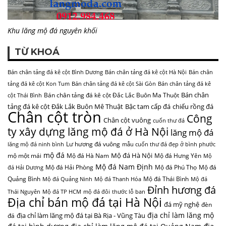
Khu lăng mộ đá nguyên khối
TỪ KHOÁ
Bán chân tảng đá kê cột Bình Dương
Bán chân tảng đá kê cột Hà Nội
Bán chân
tảng đá kê cột Kon Tum
Bán chân tảng đá kê cột Sài Gòn
Bán chân tảng đá kê
Bán chân
Bán chân tảng đá kê cột Đắc Lắc Buôn Ma Thuột
cột Thái Bình
tảng đá kê cột Đắk Lắk Buôn Mê Thuật
Bậc tam cấp đá
chiếu rồng đá
Chân cột tròn
Công
Chân cột vuông
cuốn thư đá
ty xây dựng lăng mộ đá ở Hà Nội
lăng mộ đá
Lư hương đá vuông
lăng mộ đá ninh bình
mẫu cuốn thư đá đẹp ở bình phước
mộ đá
Mộ đá Hà Nội
mộ một mái
Mộ đá Hà Nam
Mộ đá Hưng Yên
Mộ
Mộ đá Nam Định
Mộ đá Hải Phòng
Mộ đá Phú Thọ
Mộ đá
đá Hải Dương
Quảng Bình
Mộ đá Thái Bình
Mộ đá Quảng Ninh
Mộ đá Thanh Hóa
Mộ đá
Đỉnh hương đá
Thái Nguyên
Mộ đá TP HCM
mộ đá đôi
thước lỗ ban
Địa chỉ bán mộ đá tại Hà Nội
đá mỹ nghệ
đèn
địa chỉ làm lăng mộ
địa chỉ làm lăng mộ đá tại Bà Rịa - Vũng Tàu
đá