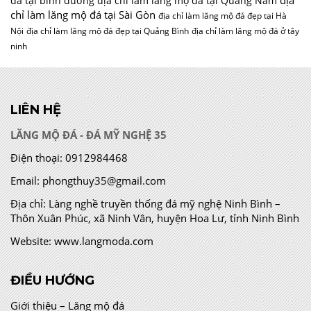
địa
đá tại bình dương
địa chỉ làm lăng mộ đá tại Quảng Nam
chỉ làm lăng mộ đá tại Sài Gòn
địa chỉ làm lăng mộ đá đẹp tại Hà
Nội
địa chỉ làm lăng mộ đá đẹp tại Quảng Bình
địa chỉ làm lăng mộ đá ở tây
ninh
LIÊN HỆ
LĂNG MỘ ĐÁ - ĐÁ MỸ NGHỆ 35
Điện thoại:
0912984468
Email:
phongthuy35@gmail.com
Địa chỉ:
Làng nghề truyền thống đá mỹ nghệ Ninh Bình –
Thôn Xuân Phúc, xã Ninh Vân, huyện Hoa Lư, tỉnh Ninh Bình
Website:
www.langmoda.com
ĐIỀU HƯỚNG
Giới thiệu – Lăng mộ đá