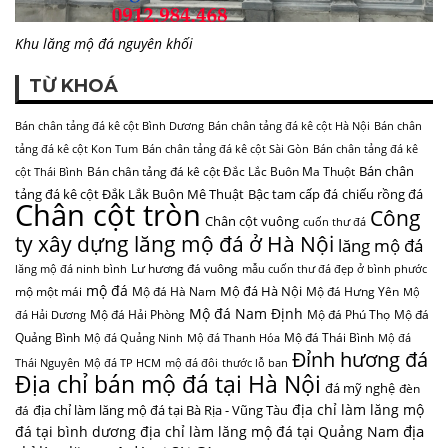
Khu lăng mộ đá nguyên khối
TỪ KHOÁ
Bán chân tảng đá kê cột Bình Dương
Bán chân tảng đá kê cột Hà Nội
Bán chân
tảng đá kê cột Kon Tum
Bán chân tảng đá kê cột Sài Gòn
Bán chân tảng đá kê
Bán chân
Bán chân tảng đá kê cột Đắc Lắc Buôn Ma Thuột
cột Thái Bình
tảng đá kê cột Đắk Lắk Buôn Mê Thuật
Bậc tam cấp đá
chiếu rồng đá
Chân cột tròn
Công
Chân cột vuông
cuốn thư đá
ty xây dựng lăng mộ đá ở Hà Nội
lăng mộ đá
Lư hương đá vuông
lăng mộ đá ninh bình
mẫu cuốn thư đá đẹp ở bình phước
mộ đá
Mộ đá Hà Nội
mộ một mái
Mộ đá Hà Nam
Mộ đá Hưng Yên
Mộ
Mộ đá Nam Định
Mộ đá Hải Phòng
Mộ đá Phú Thọ
Mộ đá
đá Hải Dương
Quảng Bình
Mộ đá Thái Bình
Mộ đá Quảng Ninh
Mộ đá Thanh Hóa
Mộ đá
Đỉnh hương đá
Thái Nguyên
Mộ đá TP HCM
mộ đá đôi
thước lỗ ban
Địa chỉ bán mộ đá tại Hà Nội
đá mỹ nghệ
đèn
địa chỉ làm lăng mộ
địa chỉ làm lăng mộ đá tại Bà Rịa - Vũng Tàu
đá
địa
đá tại bình dương
địa chỉ làm lăng mộ đá tại Quảng Nam