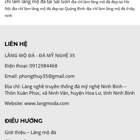
chỉ làm lăng mộ đá tại Sài Gòn
địa chỉ làm lăng mộ đá đẹp tại Hà
Nội
địa chỉ làm lăng mộ đá đẹp tại Quảng Bình
địa chỉ làm lăng mộ đá ở tây
ninh
LIÊN HỆ
LĂNG MỘ ĐÁ - ĐÁ MỸ NGHỆ 35
Điện thoại:
0912984468
Email:
phongthuy35@gmail.com
Địa chỉ:
Làng nghề truyền thống đá mỹ nghệ Ninh Bình –
Thôn Xuân Phúc, xã Ninh Vân, huyện Hoa Lư, tỉnh Ninh Bình
Website:
www.langmoda.com
ĐIỀU HƯỚNG
Giới thiệu – Lăng mộ đá