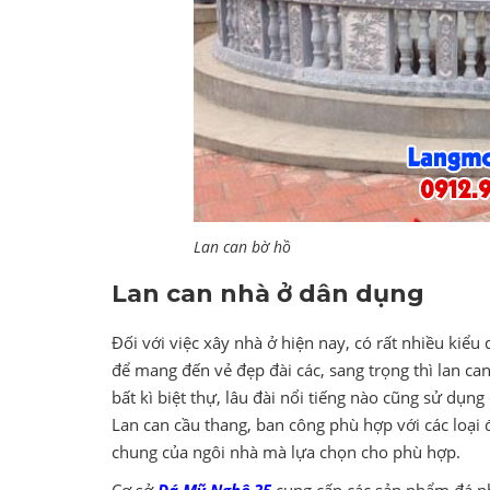
Lan can bờ hồ
Lan can nhà ở dân dụng
Đối với việc xây nhà ở hiện nay, có rất nhiều kiể
để mang đến vẻ đẹp đài các, sang trọng thì lan can
bất kì biệt thự, lâu đài nổi tiếng nào cũng sử dụn
Lan can cầu thang, ban công phù hợp với các loại 
chung của ngôi nhà mà lựa chọn cho phù hợp.
Cơ sở
Đá Mỹ Nghệ 35
cung cấp các sản phẩm đá như