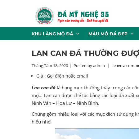
KHU LĂNG MỘ ĐÁ
MẪU MỘ ĐÁ ĐẸP
LAN CAN ĐÁ THƯỜNG ĐƯỢ
Tháng Tám 18, 2020
Posted by admin
Leave a comm
Giá :
Gọi điện hoặc email
Lan can đá
là hạng mục thường thấy trong các công
mộ… Lan can được chế tác bằng các loại đá xuất x
Ninh Vân – Hoa Lư – Ninh Bình.
Chúng gồm nhiều loại với các mục đích sử dụng kh
hiểu nhé!