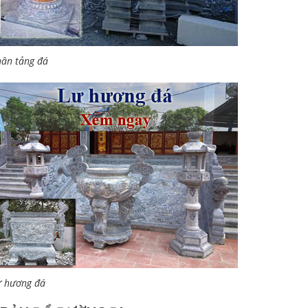
ân tảng đá
ư hương đá