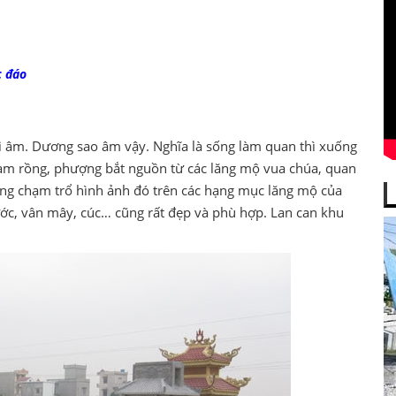
c đáo
ời âm. Dương sao âm vậy. Nghĩa là sống làm quan thì xuống
ạm rồng, phượng bắt nguồn từ các lăng mộ vua chúa, quan
cũng chạm trổ hình ảnh đó trên các hạng mục lăng mộ của
ước, vân mây, cúc… cũng rất đẹp và phù hợp. Lan can khu