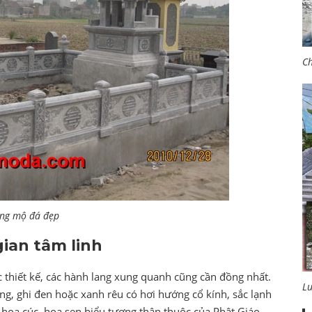
Ch
ăng mộ đá đẹp
ian tâm linh
ác thiết kế, các hành lang xung quanh cũng cần đồng nhất.
L
áng, ghi đen hoặc xanh rêu có hơi hướng cổ kính, sắc lạnh
hoa cúc, hoa sen biểu tượng thân thuộc của Phật Giáo.