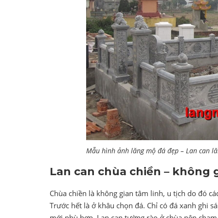
Mẫu hình ảnh lăng mộ đá đẹp – Lan can l
Lan can chùa chiền – không g
Chùa chiền là không gian tâm linh, u tịch do đó c
Trước hết là ở khâu chọn đá. Chỉ có đá xanh ghi s
mới phù hợp. Lan can tường rào ở chùa nên chạm 