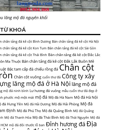
u lăng mộ đá nguyên khối
TỪ KHOÁ
n chân tảng đá kê cột Bình Dương
Bán chân tảng đá kê cột Hà Nội
n chân tảng đá kê cột Kon Tum
Bán chân tảng đá kê cột Sài Gòn
Bán chân tảng đá kê cột Đắc Lắc
n chân tảng đá kê cột Thái Bình
Bán chân tảng đá kê cột Đắk Lắk Buôn Mê
ôn Ma Thuột
Chân cột
uật
Bậc tam cấp đá
chiếu rồng đá
tròn
Công ty xây
Chân cột vuông
cuốn thư đá
ựng lăng mộ đá ở Hà Nội
lăng mộ đá
Lư hương đá vuông
ng mộ đá ninh bình
mẫu cuốn thư đá đẹp ở
mộ đá
Mộ đá Hà Nội
mộ một mái
Mộ đá Hà Nam
nh phước
Mộ đá
 đá Hưng Yên
Mộ đá Hải Phòng
Mộ đá Hải Dương
am Định
Mộ đá Phú Thọ
Mộ đá Quảng Bình
Mộ đá Quảng
Mộ đá Thái Bình
nh
Mộ đá Thanh Hóa
Mộ đá Thái Nguyên
Mộ đá
Địa
Đỉnh hương đá
 HCM
mộ đá đôi
thước lỗ ban