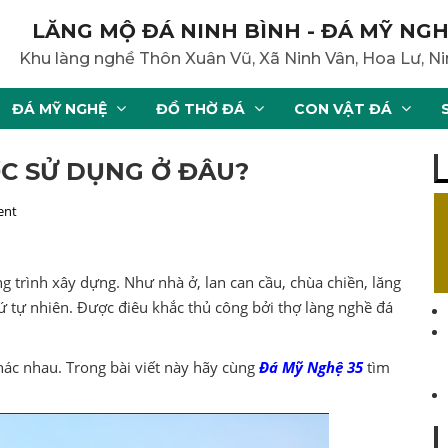
LĂNG MỘ ĐÁ NINH BÌNH - ĐÁ MỸ NGH
Khu làng nghề Thôn Xuân Vũ, Xã Ninh Vân, Hoa Lư, Ni
ĐÁ MỸ NGHỆ
ĐỒ THỜ ĐÁ
CON VẬT ĐÁ
C SỬ DỤNG Ở ĐÂU?
ent
 trình xây dựng. Như nhà ở, lan can cầu, chùa chiền, lăng
ứ tự nhiên. Được điêu khắc thủ công bởi thợ làng nghề đá
ác nhau. Trong bài viết này hãy cùng
Đá Mỹ Nghệ 35
tìm