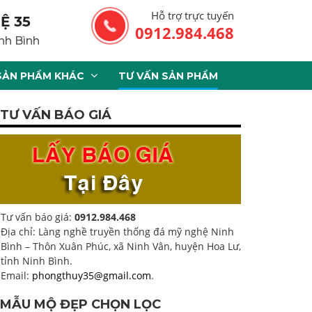
Hỗ trợ trực tuyến
Ệ 35
0912.984.468
nh Bình
SẢN PHẨM KHÁC
TƯ VẤN SẢN PHẨM
TƯ VẤN BÁO GIÁ
Tư vấn báo giá:
0912.984.468
Địa chỉ: Làng nghề truyền thống đá mỹ nghệ Ninh
Bình – Thôn Xuân Phúc, xã Ninh Vân, huyện Hoa Lư,
tỉnh Ninh Bình.
Email:
phongthuy35@gmail.com
.
MẪU MỘ ĐẸP CHỌN LỌC