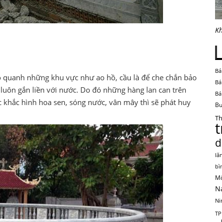
Kh
Bá
o quanh những khu vực như ao hồ, cầu là để che chắn bảo
Bá
 luôn gắn liền với nước. Do đó những hàng lan can trên
Bá
 khắc hình hoa sen, sóng nước, vân mây thì sẽ phát huy
Bu
Th
d
lă
bì
Mộ
N
Ni
TP