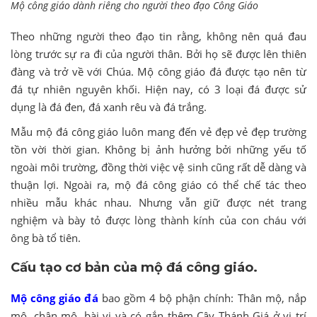
Mộ công giáo dành riêng cho người theo đạo Công Giáo
Theo những người theo đạo tin rằng, không nên quá đau
lòng trước sự ra đi của người thân. Bởi họ sẽ được lên thiên
đàng và trở về với Chúa. Mộ công giáo đá được tạo nên từ
đá tự nhiên nguyên khối. Hiện nay, có 3 loại đá được sử
dụng là đá đen, đá xanh rêu và đá trắng.
Mẫu mộ đá công giáo luôn mang đến vẻ đẹp vẻ đẹp trường
tồn vời thời gian. Không bị ảnh hưởng bởi những yếu tố
ngoài môi trường, đồng thời việc vệ sinh cũng rất dễ dàng và
thuận lợi. Ngoài ra, mộ đá công giáo có thể chế tác theo
nhiều mẫu khác nhau. Nhưng vẫn giữ được nét trang
nghiệm và bày tỏ được lòng thành kính của con cháu với
ông bà tổ tiên.
Cấu tạo cơ bản của mộ đá công giáo.
Mộ công giáo đá
bao gồm 4 bộ phận chính: Thân mộ, nắp
mô, chân mộ, bài vị và có gắn thêm Cây Thánh Giá ở vị trí