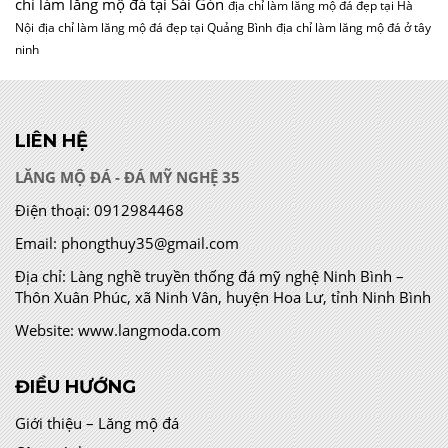
chỉ làm lăng mộ đá tại Sài Gòn
địa chỉ làm lăng mộ đá đẹp tại Hà
Nội
địa chỉ làm lăng mộ đá đẹp tại Quảng Bình
địa chỉ làm lăng mộ đá ở tây
ninh
LIÊN HỆ
LĂNG MỘ ĐÁ - ĐÁ MỸ NGHỆ 35
Điện thoại:
0912984468
Email:
phongthuy35@gmail.com
Địa chỉ:
Làng nghề truyền thống đá mỹ nghệ Ninh Bình –
Thôn Xuân Phúc, xã Ninh Vân, huyện Hoa Lư, tỉnh Ninh Bình
Website:
www.langmoda.com
ĐIỀU HƯỚNG
Giới thiệu – Lăng mộ đá