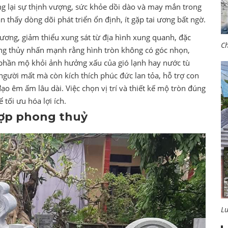
g lại sự thịnh vượng, sức khỏe dồi dào và may mắn trong
 thấy dòng dõi phát triển ổn định, ít gặp tai ương bất ngờ.
ương, giảm thiểu xung sát từ địa hình xung quanh, đặc
Ch
ong thủy nhấn mạnh rằng hình tròn không có góc nhọn,
ệ phần mộ khỏi ảnh hưởng xấu của gió lạnh hay nước tù
người mất mà còn kích thích phúc đức lan tỏa, hỗ trợ con
đạo êm ấm lâu dài. Việc chọn vị trí và thiết kế mộ tròn đúng
 tối ưu hóa lợi ích.
hợp phong thuỷ
L