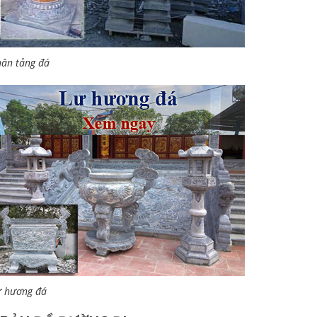
ân tảng đá
ư hương đá