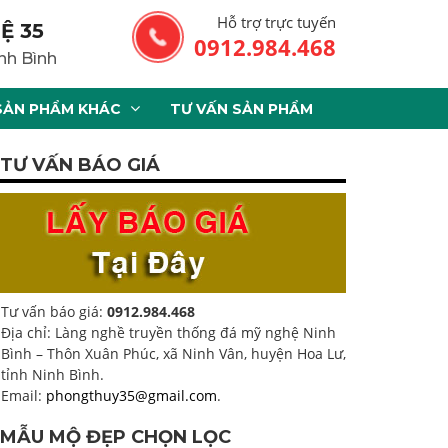
Hỗ trợ trực tuyến
Ệ 35
0912.984.468
nh Bình
SẢN PHẨM KHÁC
TƯ VẤN SẢN PHẨM
TƯ VẤN BÁO GIÁ
Tư vấn báo giá:
0912.984.468
Địa chỉ: Làng nghề truyền thống đá mỹ nghệ Ninh
Bình – Thôn Xuân Phúc, xã Ninh Vân, huyện Hoa Lư,
tỉnh Ninh Bình.
Email:
phongthuy35@gmail.com
.
MẪU MỘ ĐẸP CHỌN LỌC