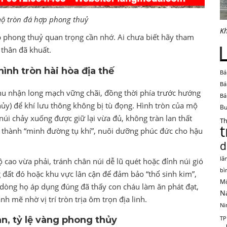
ộ tròn đá hợp phong thuỷ
Kh
p phong thuỷ quan trọng cần nhớ. Ai chưa biết hãy tham
 thân đã khuất.
hình tròn hài hòa địa thế
Bá
Bá
 thu nhận long mạch vững chãi, đồng thời phía trước hướng
Bá
ủy) để khí lưu thông không bị tù đọng. Hình tròn của mộ
Bu
núi chảy xuống được giữ lại vừa đủ, không tràn lan thất
Th
rở thành “minh đường tụ khí”, nuôi dưỡng phúc đức cho hậu
d
lă
cao vừa phải, tránh chân núi dễ lũ quét hoặc đỉnh núi gió
bì
 đất đó hoặc khu vực lân cận để đảm bảo “thổ sinh kim”,
Mộ
dòng họ áp dụng đúng đã thấy con cháu làm ăn phát đạt,
N
h mẽ nhờ vị trí tròn trịa ôm trọn địa linh.
Ni
n, tỷ lệ vàng phong thủy
TP