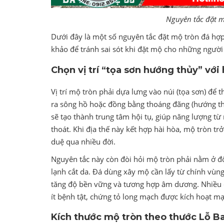
Nguyên tắc đặt m
Dưới đây là một số nguyên tắc đặt mộ tròn đá hợ
khảo để tránh sai sót khi đặt mộ cho những người
Chọn vị trí “tọa sơn hướng thủy” với 
Vị trí mộ tròn phải dựa lưng vào núi (tọa sơn) để
ra sông hồ hoặc đồng bằng thoáng đãng (hướng th
sẽ tạo thành trung tâm hội tụ, giúp năng lượng từ 
thoát. Khi địa thế này kết hợp hài hòa, mộ tròn t
duệ qua nhiều đời.
Nguyên tắc này còn đòi hỏi mộ tròn phải nằm ở độ 
lạnh cắt da. Đá dùng xây mộ cần lấy từ chính vùng
tăng độ bền vững và tương hợp âm dương. Nhiều 
ít bệnh tật, chứng tỏ long mạch được kích hoạt mạn
Kích thước mộ tròn theo thước Lỗ Ba