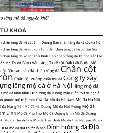
u lăng mộ đá nguyên khối
TỪ KHOÁ
n chân tảng đá kê cột Bình Dương
Bán chân tảng đá kê cột Hà Nội
n chân tảng đá kê cột Kon Tum
Bán chân tảng đá kê cột Sài Gòn
Bán chân tảng đá kê cột Đắc Lắc
n chân tảng đá kê cột Thái Bình
Bán chân tảng đá kê cột Đắk Lắk Buôn Mê
ôn Ma Thuột
Chân cột
uật
Bậc tam cấp đá
chiếu rồng đá
tròn
Công ty xây
Chân cột vuông
cuốn thư đá
ựng lăng mộ đá ở Hà Nội
lăng mộ đá
Lư hương đá vuông
ng mộ đá ninh bình
mẫu cuốn thư đá đẹp ở
mộ đá
Mộ đá Hà Nội
mộ một mái
Mộ đá Hà Nam
nh phước
Mộ đá
 đá Hưng Yên
Mộ đá Hải Phòng
Mộ đá Hải Dương
am Định
Mộ đá Phú Thọ
Mộ đá Quảng Bình
Mộ đá Quảng
Mộ đá Thái Bình
nh
Mộ đá Thanh Hóa
Mộ đá Thái Nguyên
Mộ đá
Địa
Đỉnh hương đá
 HCM
mộ đá đôi
thước lỗ ban