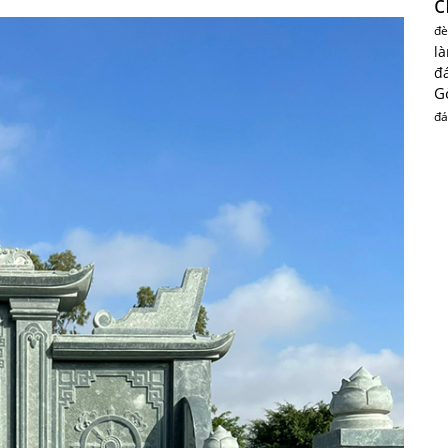
c
đè
l
đ
G
đá