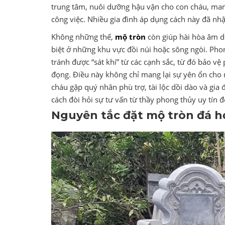
trung tâm, nuôi dưỡng hậu vận cho con cháu, man
công việc. Nhiều gia đình áp dụng cách này đã nhận
Không những thế,
mộ tròn
còn giúp hài hòa âm d
biệt ở những khu vực đồi núi hoặc sông ngòi. Ph
tránh được “sát khí” từ các cạnh sắc, từ đó bảo v
đọng. Điều này không chỉ mang lại sự yên ổn cho 
cháu gặp quý nhân phù trợ, tài lộc dồi dào và gia 
cách đòi hỏi sự tư vấn từ thầy phong thủy uy tín để
Nguyên tắc đặt mộ tròn đá 