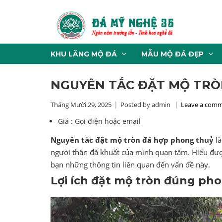
KHU LĂNG MỘ ĐÁ
MẪU MỘ ĐÁ ĐẸP
NGUYÊN TẮC ĐẶT MỘ TRÒ
Tháng Mười 29, 2025
Posted by admin
Leave a com
Giá :
Gọi điện hoặc email
Nguyên tắc đặt mộ tròn đá hợp phong thuỷ
là
người thân đã khuất của mình quan tâm. Hiểu đư
bạn những thông tin liên quan đến vấn đề này.
Lợi ích đặt mộ tròn đúng ph