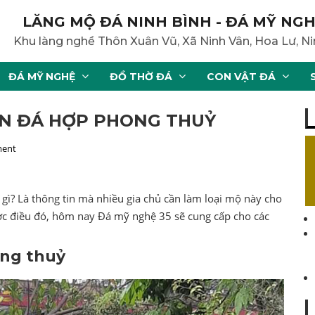
LĂNG MỘ ĐÁ NINH BÌNH - ĐÁ MỸ NGH
Khu làng nghề Thôn Xuân Vũ, Xã Ninh Vân, Hoa Lư, Ni
ĐÁ MỸ NGHỆ
ĐỒ THỜ ĐÁ
CON VẬT ĐÁ
N ĐÁ HỢP PHONG THUỶ
ment
 gì? Là thông tin mà nhiều gia chủ cần làm loại mộ này cho
ợc điều đó, hôm nay Đá mỹ nghệ 35 sẽ cung cấp cho các
ong thuỷ