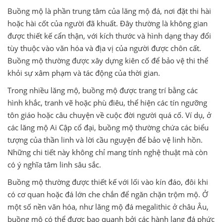
Buồng mộ là phần trung tâm của lăng mộ đá, nơi đặt thi hài
hoặc hài cốt của người đã khuất. Đây thường là không gian
được thiết kế cẩn thận, với kích thước và hình dạng thay đổi
tùy thuộc vào văn hóa và địa vị của người được chôn cất.
Buồng mộ thường được xây dựng kiên cố để bảo vệ thi thể
khỏi sự xâm phạm và tác động của thời gian.
Trong nhiều lăng mộ, buồng mộ được trang trí bằng các
hình khắc, tranh vẽ hoặc phù điêu, thể hiện các tín ngưỡng
tôn giáo hoặc câu chuyện về cuộc đời người quá cố. Ví dụ, ở
các lăng mộ Ai Cập cổ đại, buồng mộ thường chứa các biểu
tượng của thần linh và lời cầu nguyện để bảo vệ linh hồn.
Những chi tiết này không chỉ mang tính nghệ thuật mà còn
có ý nghĩa tâm linh sâu sắc.
Buồng mộ thường được thiết kế với lối vào kín đáo, đôi khi
có cơ quan hoặc đá lớn che chắn để ngăn chặn trộm mộ. Ở
một số nền văn hóa, như lăng mộ đá megalithic ở châu Âu,
buồng mộ có thể được bao quanh bởi các hành lang đá phức