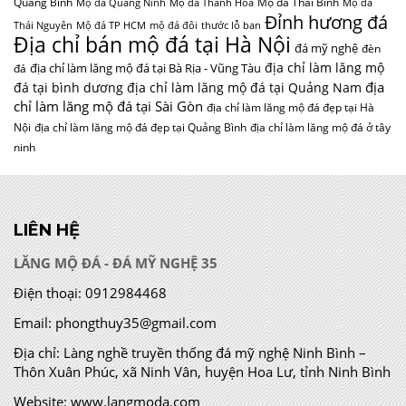
Quảng Bình
Mộ đá Thái Bình
Mộ đá Quảng Ninh
Mộ đá Thanh Hóa
Mộ đá
Đỉnh hương đá
Thái Nguyên
Mộ đá TP HCM
mộ đá đôi
thước lỗ ban
Địa chỉ bán mộ đá tại Hà Nội
đá mỹ nghệ
đèn
địa chỉ làm lăng mộ
địa chỉ làm lăng mộ đá tại Bà Rịa - Vũng Tàu
đá
địa
đá tại bình dương
địa chỉ làm lăng mộ đá tại Quảng Nam
chỉ làm lăng mộ đá tại Sài Gòn
địa chỉ làm lăng mộ đá đẹp tại Hà
Nội
địa chỉ làm lăng mộ đá đẹp tại Quảng Bình
địa chỉ làm lăng mộ đá ở tây
ninh
LIÊN HỆ
LĂNG MỘ ĐÁ - ĐÁ MỸ NGHỆ 35
Điện thoại:
0912984468
Email:
phongthuy35@gmail.com
Địa chỉ:
Làng nghề truyền thống đá mỹ nghệ Ninh Bình –
Thôn Xuân Phúc, xã Ninh Vân, huyện Hoa Lư, tỉnh Ninh Bình
Website:
www.langmoda.com