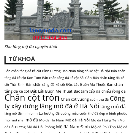
Khu lăng mộ đá nguyên khối
TỪ KHOÁ
Bán chân tảng đá kê cột Bình Dương
Bán chân tảng đá kê cột Hà Nội
Bán chân
tảng đá kê cột Kon Tum
Bán chân tảng đá kê cột Sài Gòn
Bán chân tảng đá kê
Bán chân
Bán chân tảng đá kê cột Đắc Lắc Buôn Ma Thuột
cột Thái Bình
tảng đá kê cột Đắk Lắk Buôn Mê Thuật
Bậc tam cấp đá
chiếu rồng đá
Chân cột tròn
Công
Chân cột vuông
cuốn thư đá
ty xây dựng lăng mộ đá ở Hà Nội
lăng mộ đá
Lư hương đá vuông
lăng mộ đá ninh bình
mẫu cuốn thư đá đẹp ở bình phước
mộ đá
Mộ đá Hà Nội
mộ một mái
Mộ đá Hà Nam
Mộ đá Hưng Yên
Mộ
Mộ đá Nam Định
Mộ đá Hải Phòng
Mộ đá Phú Thọ
Mộ đá
đá Hải Dương