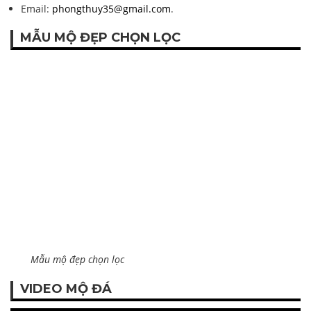
Email:
phongthuy35@gmail.com
.
MẪU MỘ ĐẸP CHỌN LỌC
Mẫu mộ đẹp chọn lọc
VIDEO MỘ ĐÁ