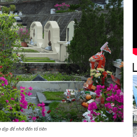
 dịp để nhớ đến tổ tiên