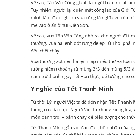
Về sau, Tấn Văn Công giành lại ngôi báu trở lại 
Tuy nhiên, người lại quên mất công lao của Giới T
mình làm được gì cho vua cũng là nghĩa vụ của mì
mẹ vào ở ẩn ở núi Điền Sơn.
Về sau, vua Tấn Văn Công nhớ ra, cho người đi tìm
thưởng. Vua hạ lệnh đốt rừng để ép Tử Thôi phải 
đều chết cháy.
Vua thương xót nên hạ lệnh lập miếu thờ và toàn d
tưởng niệm (khoảng từ mùng 3/3 đến mùng 5/3 âm
năm trở thành ngày Tết Hàn thực, để tưởng nhớ c
Ý nghĩa của Tết Thanh Minh
Từ thời Lý, người Việt ta đã đón nhận
Tết Thanh 
thống của dân tộc. Người Việt ta không kiêng lửa,
món bánh trôi – bánh chay để biểu tượng cho thức
Tết Thanh Minh gắn với đạo đức, bổn phận của ngư
người đi trước. Có thể hiểu rằng đây chính là ngà