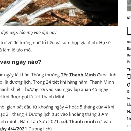
Kh
 dọn dẹp, tảo mộ vào dịp này
trở về để tưởng nhớ tổ tiên và sum họp gia đình. Họ sẽ
Bá
Bá
à làm lễ tảo mộ.
Bá
 vào ngày nào?
Bu
Th
ác ngày lễ khác. Thông thường
Tết Thanh Minh
được tính
ọi là dương lịch. Trong 24 tiết khí hàng năm, Thanh Minh
d
à thanh khiết. Thường rơi vào sau ngày lập xuân 45 ngày
lă
t khí được gọi là Tết Thanh Minh.
bì
Mộ
hời gian bắt đầu từ khoảng ngày 4 hoặc 5 tháng của 4 khi
N
hoặc 21 tháng 4 Dương lịch (tức vào khoảng tháng 3 Âm
Ni
 Thanh minh. Năm Tân Sửu 2021,
tết Thanh minh
rơi vào
TP
gày 4/4/2021
Dương lịch).