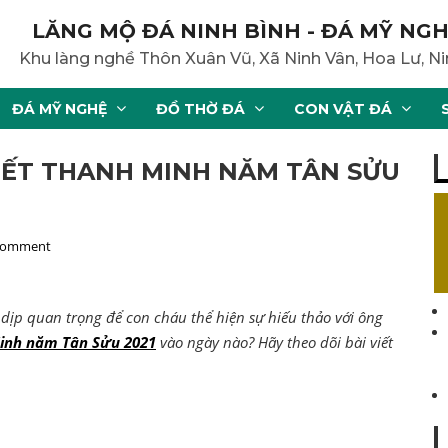
LĂNG MỘ ĐÁ NINH BÌNH - ĐÁ MỸ NGH
Khu làng nghề Thôn Xuân Vũ, Xã Ninh Vân, Hoa Lư, Ni
ĐÁ MỸ NGHỆ
ĐỒ THỜ ĐÁ
CON VẬT ĐÁ
TIẾT THANH MINH NĂM TÂN SỬU
 comment
 dịp quan trọng để con cháu thể hiện sự hiếu thảo với ông
Minh năm Tân Sửu 2021
vào ngày nào? Hãy theo dõi bài viết