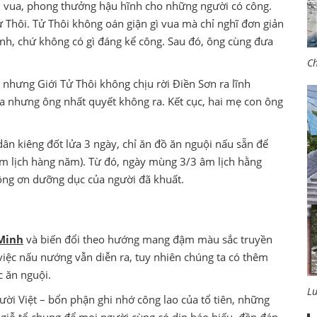
làm vua, phong thưởng hậu hĩnh cho những người có công.
ử Thôi. Tử Thôi không oán giận gì vua mà chỉ nghĩ đơn giản
nh, chứ không có gì đáng kể công. Sau đó, ông cùng đưa
Ch
 nhưng Giới Tử Thôi không chịu rời Điền Sơn ra lĩnh
ra nhưng ông nhất quyết không ra. Kết cục, hai mẹ con ông
ân kiêng đốt lửa 3 ngày, chỉ ăn đồ ăn nguội nấu sẵn để
 lịch hàng năm). Từ đó, ngày mùng 3/3 âm lịch hằng
ông ơn dưỡng dục của người đã khuất.
Minh
và biến đổi theo hướng mang đậm màu sắc truyền
 việc nấu nướng vẫn diễn ra, tuy nhiên chúng ta có thêm
 ăn nguội.
L
ời Việt – bổn phận ghi nhớ công lao của tổ tiên, những
y giỗ tổ chung để mọi người cùng có dịp báo hiếu, đền đáp