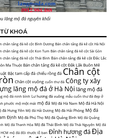
u lăng mộ đá nguyên khối
TỪ KHOÁ
n chân tảng đá kê cột Bình Dương
Bán chân tảng đá kê cột Hà Nội
n chân tảng đá kê cột Kon Tum
Bán chân tảng đá kê cột Sài Gòn
Bán chân tảng đá kê cột Đắc Lắc
n chân tảng đá kê cột Thái Bình
Bán chân tảng đá kê cột Đắk Lắk Buôn Mê
ôn Ma Thuột
Chân cột
uật
Bậc tam cấp đá
chiếu rồng đá
tròn
Công ty xây
Chân cột vuông
cuốn thư đá
ựng lăng mộ đá ở Hà Nội
lăng mộ đá
Lư hương đá vuông
ng mộ đá ninh bình
mẫu cuốn thư đá đẹp ở
mộ đá
Mộ đá Hà Nội
mộ một mái
Mộ đá Hà Nam
nh phước
Mộ đá
 đá Hưng Yên
Mộ đá Hải Phòng
Mộ đá Hải Dương
am Định
Mộ đá Phú Thọ
Mộ đá Quảng Bình
Mộ đá Quảng
Mộ đá Thái Bình
nh
Mộ đá Thanh Hóa
Mộ đá Thái Nguyên
Mộ đá
Địa
Đỉnh hương đá
 HCM
mộ đá đôi
thước lỗ ban