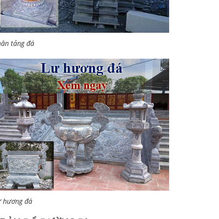
ân tảng đá
ư hương đá