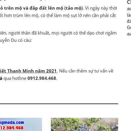
c
cỏ trên mộ và đắp đất lên mộ (tảo mộ)
. Vì ngày này thời
đè
ốt hơn trùm lên mộ, có thể làm mộ sụt lở nên cần phải cắt
l
đ
G
iên, người thân đã khuất, mọi người có thể dạo chơi ngắm
đá
guyễn Du có câu:
 Tiết Thanh Minh năm 2021
. Nếu cần thêm sự tư vấn về
á
qua hotline
0912.984.468
.