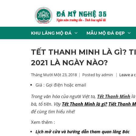
KHU LĂNG MỘ ĐÁ
MẪU MỘ ĐÁ ĐẸP
TẾT THANH MINH LÀ GÌ? 
2021 LÀ NGÀY NÀO?
Tháng Mười Một 23, 2018
Posted by admin
Leave a
Giá :
Gọi điện hoặc email
Trong văn hóa của người Việt ta,
Tết Thanh Minh
là
bà, tổ tiên. Vậy
Tết Thanh Minh là gì?
Tiết Thanh 
để cùng tìm hiểu nhé!
Xem thêm :
Lịch mở cửa và hướng dẫn tham quan lăng Bác