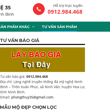
Hỗ trợ trực tuyến
Ệ 35
0912.984.468
nh Bình
SẢN PHẨM KHÁC
TƯ VẤN SẢN PHẨM
TƯ VẤN BÁO GIÁ
Tư vấn báo giá:
0912.984.468
Địa chỉ: Làng nghề truyền thống đá mỹ nghệ Ninh
Bình – Thôn Xuân Phúc, xã Ninh Vân, huyện Hoa Lư,
tỉnh Ninh Bình.
Email:
phongthuy35@gmail.com
.
MẪU MỘ ĐẸP CHỌN LỌC