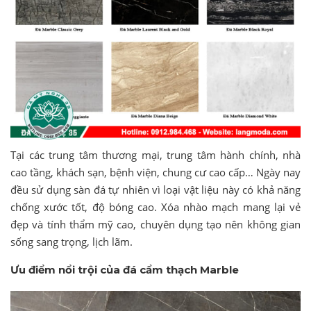
Tại các trung tâm thương mại, trung tâm hành chính, nhà
cao tầng, khách sạn, bệnh viện, chung cư cao cấp… Ngày nay
đều sử dụng sàn đá tự nhiên vì loại vật liệu này có khả năng
chống xước tốt, độ bóng cao. Xóa nhào mạch mang lại vẻ
đẹp và tính thẩm mỹ cao, chuyên dụng tạo nên không gian
sống sang trọng, lịch lãm.
Ưu điểm nổi trội của đá cẩm thạch Marble