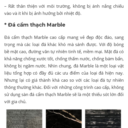
– Rất thân thiện với môi trường, không bị ánh nắng chiếu
vào và ít khi bị ảnh hưởng bởi nhiệt độ.
* Đá cẩm thạch Marble
Đá cẩm thạch Marble cao cấp mang vẻ đẹp độc đáo, sang
trọng mà các loại đá khác khó mà sánh được. Với độ bóng
bề mặt cao, đường vân tự nhiên tinh tế, mềm mại. Mặt đá có
khả năng chống xước tốt, chống thấm nước, chống bám bẩn,
không bị ngâm nước. Nhìn chung, đá Marble là một loại vật
liệu tổng hợp có đầy đủ các ưu điểm của loại đá hiện nay.
Nhưng lại có giá thành khá cao so với các loại đá tự nhiên
thông thường khác. Đối với những công trình cao cấp, không
sử dụng sàn đá cẩm thạch Marble sẽ là một thiếu sót lớn đối
với gia chủ.