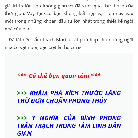
giá trị to lớn cho không gian và đã vượt qua thử thách của
thời gian. Vậy tại sao bạn không kết hợp vật liệu này vào
một trong những khoản đầu tư lớn nhất trong thiết kế ngôi
nhà của bạn.
– Đá lát nền cẩm thạch Marble rất phù hợp cho những ngôi
nhà có vật nuôi, đặc biệt là thú cưng.
*** Có thể bạn quan tâm ***
>>>
KHÁM PHÁ KÍCH THƯỚC LĂNG
THỜ ĐƠN CHUẨN PHONG THỦY
>>>
Ý NGHĨA CỦA BÌNH PHONG
TRẤN TRẠCH TRONG TÂM LINH DÂN
GIAN