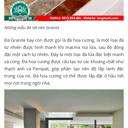
Những mẫu đá lát nền Granite
Đá Granite hay còn được gọi là đá hoa cương, là một loại đá
tự nhiên được hình thành khi macma núi lửa, sau đó đông
đặc một cách tự nhiên. Đây là một loại đá lửa đặc biệt mạnh
và cứng. Đá hoa cương được cấu tạo từ các khoáng chất như
thạch anh và Fenspat, góp phần tạo nên độ lấp lánh đặc
trưng của nó. Đá hoa cương có thể được lắp đặt ở hầu hết
mọi nơi trong ngôi nhà.