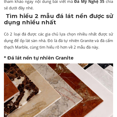
tham khảo ngay nội dung bài viết mà
Đá Mỹ Nghệ 35
chia
sẻ dưới đây nhé.
Tìm hiểu 2 mẫu đá lát nền được sử
dụng nhiều nhất
Có 2 loại đá được các gia chủ lựa chọn nhiều nhất được sử
dụng để ốp lát sàn nhà. Đó là đá tự nhiên Granite và đá cẩm
thạch Marble, cùng tìm hiểu rõ hơn về 2 mẫu đá này.
* Đá lát nền tự nhiên Granite