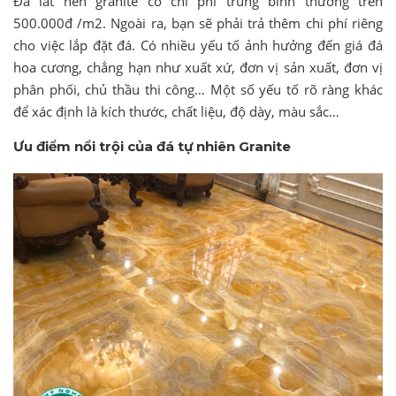
Đá lát nền granite có chi phí trung bình thường trên
500.000đ /m2. Ngoài ra, bạn sẽ phải trả thêm chi phí riêng
cho việc lắp đặt đá. Có nhiều yếu tố ảnh hưởng đến giá đá
hoa cương, chẳng hạn như xuất xứ, đơn vị sản xuất, đơn vị
phân phối, chủ thầu thi công… Một số yếu tố rõ ràng khác
để xác định là kích thước, chất liệu, độ dày, màu sắc…
Ưu điểm nổi trội của đá tự nhiên Granite