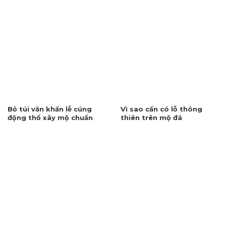
Bỏ túi văn khấn lễ cúng
Vì sao cần có lỗ thông
động thổ xây mộ chuẩn
thiên trên mộ đá
nhất 2026