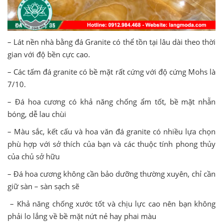
– Lát nền nhà bằng đá Granite có thể tồn tại lâu dài theo thời
gian với độ bền cực cao.
– Các tấm đá granite có bề mặt rất cứng với độ cứng Mohs là
7/10.
– Đá hoa cương có khả năng chống ẩm tốt, bề mặt nhẵn
bóng, dễ lau chùi
– Màu sắc, kết cấu và hoa văn đá granite có nhiều lựa chọn
phù hợp với sở thích của bạn và các thuộc tính phong thủy
của chủ sở hữu
– Đá hoa cương không cần bảo dưỡng thường xuyên, chỉ cần
giữ sàn – sàn sạch sẽ
– Khả năng chống xước tốt và chịu lực cao nên bạn không
phải lo lắng về bề mặt nứt nẻ hay phai màu