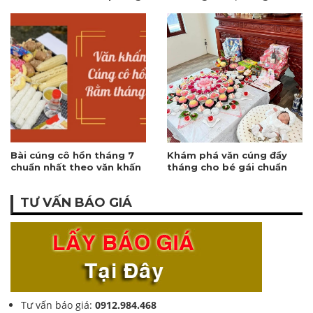
thủy, rước tài lộc
sạch sẽ
Bài cúng cô hồn tháng 7
Khám phá văn cúng đầy
chuẩn nhất theo văn khấn
tháng cho bé gái chuẩn
cổ truyền Việt Nam
nhất 2026
TƯ VẤN BÁO GIÁ
Tư vấn báo giá:
0912.984.468