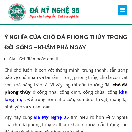
Ý NGHĨA CỦA CHÓ ĐÁ PHONG THỦY TRONG
ĐỜI SỐNG – KHÁM PHÁ NGAY
Giá :
Gọi điện hoặc email
Chú chó luôn là con vật thông minh, trung thành, sẵn sàng
bảo vệ chủ nhân và tài sản. Trong phong thủy, cho là con vật
con khả năng trấn tà. Vì vậy, người dân thường đặt
chó đá
phong thủy
ở cổng nhà, cổng đình, cổng chùa, cổng
khu
lăng mộ
… Để trông nom nhà cửa, xua đuổi tà vật, mang lại
bình yên và sự an toàn.
Vậy hãy cũng
Đá Mỹ Nghệ 35
tìm hiểu rõ hơn về ý nghĩa
của chó đá phong thủy và tham khảo những mẫu tượng chó
đá đẹp và phù hợp với phong thủy nhé.