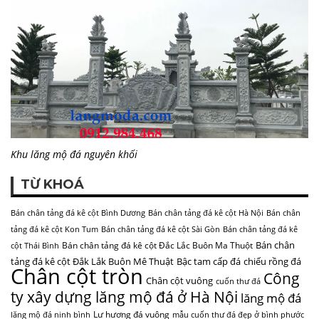
Khu lăng mộ đá nguyên khối
TỪ KHOÁ
Bán chân tảng đá kê cột Bình Dương
Bán chân tảng đá kê cột Hà Nội
Bán chân
tảng đá kê cột Kon Tum
Bán chân tảng đá kê cột Sài Gòn
Bán chân tảng đá kê
Bán chân
Bán chân tảng đá kê cột Đắc Lắc Buôn Ma Thuột
cột Thái Bình
tảng đá kê cột Đắk Lắk Buôn Mê Thuật
Bậc tam cấp đá
chiếu rồng đá
Chân cột tròn
Công
Chân cột vuông
cuốn thư đá
ty xây dựng lăng mộ đá ở Hà Nội
lăng mộ đá
Lư hương đá vuông
lăng mộ đá ninh bình
mẫu cuốn thư đá đẹp ở bình phước