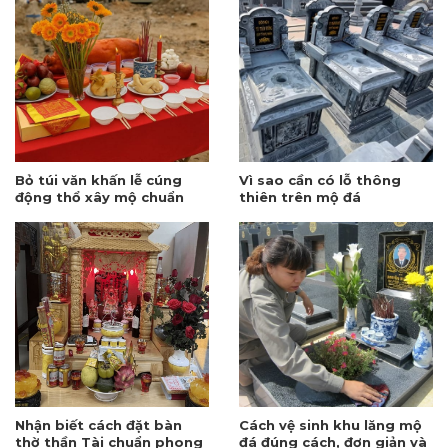
Bỏ túi văn khấn lễ cúng
Vì sao cần có lỗ thông
động thổ xây mộ chuẩn
thiên trên mộ đá
nhất 2026
Nhận biết cách đặt bàn
Cách vệ sinh khu lăng mộ
thờ thần Tài chuẩn phong
đá đúng cách, đơn giản và