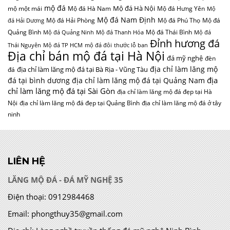
mộ đá
Mộ đá Hà Nội
mộ một mái
Mộ đá Hà Nam
Mộ đá Hưng Yên
Mộ
Mộ đá Nam Định
Mộ đá Hải Phòng
Mộ đá Phú Thọ
Mộ đá
đá Hải Dương
Quảng Bình
Mộ đá Thái Bình
Mộ đá Quảng Ninh
Mộ đá Thanh Hóa
Mộ đá
Đỉnh hương đá
Thái Nguyên
Mộ đá TP HCM
mộ đá đôi
thước lỗ ban
Địa chỉ bán mộ đá tại Hà Nội
đá mỹ nghệ
đèn
địa chỉ làm lăng mộ
địa chỉ làm lăng mộ đá tại Bà Rịa - Vũng Tàu
đá
địa
đá tại bình dương
địa chỉ làm lăng mộ đá tại Quảng Nam
chỉ làm lăng mộ đá tại Sài Gòn
địa chỉ làm lăng mộ đá đẹp tại Hà
Nội
địa chỉ làm lăng mộ đá đẹp tại Quảng Bình
địa chỉ làm lăng mộ đá ở tây
ninh
LIÊN HỆ
LĂNG MỘ ĐÁ - ĐÁ MỸ NGHỆ 35
Điện thoại:
0912984468
Email:
phongthuy35@gmail.com