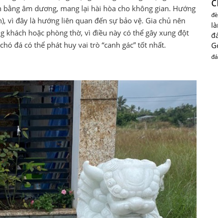
c
ân bằng âm dương, mang lại hài hòa cho không gian. Hướng
đè
), vì đây là hướng liên quan đến sự bảo vệ. Gia chủ nên
l
ng khách hoặc phòng thờ, vì điều này có thể gây xung đột
đ
chó đá có thể phát huy vai trò “canh gác” tốt nhất.
G
đá