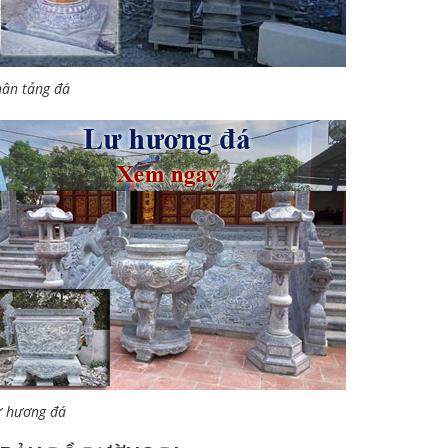
ân tảng đá
ư hương đá