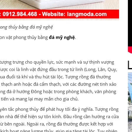
ong thủy bằng đá mỹ nghệ
 con vật phong thủy bằng
đá mỹ nghệ
.
tượng trưng cho quyền lực, sức mạnh và sự thịnh vượng
ợc coi là linh vật đứng đầu trong tứ linh (Long, Lân, Quy,
 đuổi tà khí và thu hút tài lộc. Tượng rồng đá thường
, thạch anh hoặc đá cẩm thạch, với các đường nét tinh xảo
 rồng đá ở hướng Đông hoặc trong phòng khách, văn phòng
g tiến và mang lại may mắn cho gia chủ.
yên tắc phong thủy để phát huy tối đa ý nghĩa. Tượng rồng
n sàn nhà để thể hiện sự tôn kính. Đầu rồng cần hướng ra cửa
từ bên ngoài. Ngoài ra, rồng đá thường được kết hợp với
ích hoạt năng lượng thủy, giúp gia tăng tài lộc. Tuy nhiên,