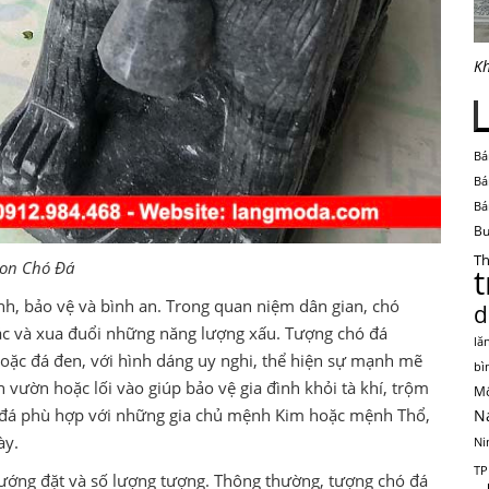
Kh
Bá
Bá
Bá
Bu
Th
on Chó Đá
nh, bảo vệ và bình an. Trong quan niệm dân gian, chó
d
c và xua đuổi những năng lượng xấu. Tượng chó đá
lă
hoặc đá đen, với hình dáng uy nghi, thể hiện sự mạnh mẽ
bì
 vườn hoặc lối vào giúp bảo vệ gia đình khỏi tà khí, trộm
Mộ
 đá phù hợp với những gia chủ mệnh Kim hoặc mệnh Thổ,
N
ày.
Ni
TP
hướng đặt và số lượng tượng. Thông thường, tượng chó đá