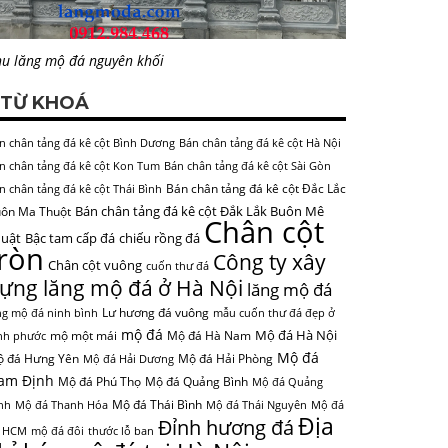
u lăng mộ đá nguyên khối
TỪ KHOÁ
n chân tảng đá kê cột Bình Dương
Bán chân tảng đá kê cột Hà Nội
n chân tảng đá kê cột Kon Tum
Bán chân tảng đá kê cột Sài Gòn
Bán chân tảng đá kê cột Đắc Lắc
n chân tảng đá kê cột Thái Bình
Bán chân tảng đá kê cột Đắk Lắk Buôn Mê
ôn Ma Thuột
Chân cột
uật
Bậc tam cấp đá
chiếu rồng đá
tròn
Công ty xây
Chân cột vuông
cuốn thư đá
ựng lăng mộ đá ở Hà Nội
lăng mộ đá
Lư hương đá vuông
ng mộ đá ninh bình
mẫu cuốn thư đá đẹp ở
mộ đá
Mộ đá Hà Nội
mộ một mái
Mộ đá Hà Nam
nh phước
Mộ đá
 đá Hưng Yên
Mộ đá Hải Phòng
Mộ đá Hải Dương
am Định
Mộ đá Phú Thọ
Mộ đá Quảng Bình
Mộ đá Quảng
Mộ đá Thái Bình
nh
Mộ đá Thanh Hóa
Mộ đá Thái Nguyên
Mộ đá
Địa
Đỉnh hương đá
 HCM
mộ đá đôi
thước lỗ ban