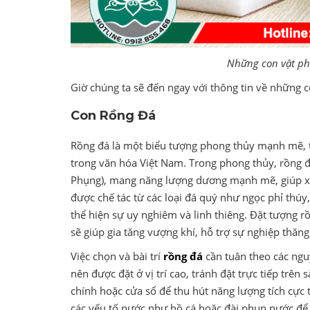
Những con vật ph
Giờ chúng ta sẽ đến ngay với thông tin về những
Con Rồng Đá
Rồng đá là một biểu tượng phong thủy mạnh mẽ, 
trong văn hóa Việt Nam. Trong phong thủy, rồng đư
Phụng), mang năng lượng dương mạnh mẽ, giúp xua
được chế tác từ các loại đá quý như ngọc phỉ thúy
thể hiện sự uy nghiêm và linh thiêng. Đặt tượng
sẽ giúp gia tăng vượng khí, hỗ trợ sự nghiệp thăn
Việc chọn và bài trí
rồng đá
cần tuân theo các ngu
nên được đặt ở vị trí cao, tránh đặt trực tiếp trê
chính hoặc cửa sổ để thu hút năng lượng tích cực 
các yếu tố nước như hồ cá hoặc đài phun nước để k