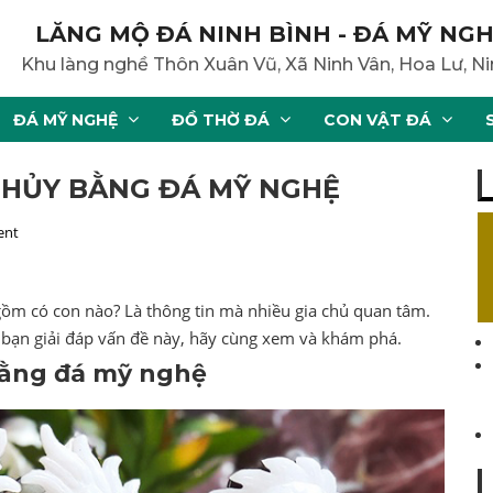
LĂNG MỘ ĐÁ NINH BÌNH - ĐÁ MỸ NGH
Khu làng nghề Thôn Xuân Vũ, Xã Ninh Vân, Hoa Lư, Ni
ĐÁ MỸ NGHỆ
ĐỒ THỜ ĐÁ
CON VẬT ĐÁ
HỦY BẰNG ĐÁ MỸ NGHỆ
ent
ồm có con nào? Là thông tin mà nhiều gia chủ quan tâm.
 bạn giải đáp vấn đề này, hãy cùng xem và khám phá.
bằng đá mỹ nghệ