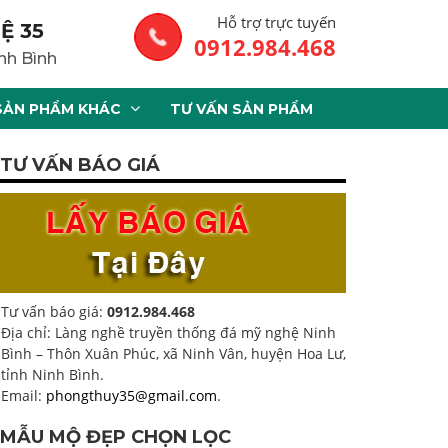
Hỗ trợ trực tuyến
Ệ 35
0912.984.468
nh Bình
SẢN PHẨM KHÁC
TƯ VẤN SẢN PHẨM
TƯ VẤN BÁO GIÁ
Tư vấn báo giá:
0912.984.468
Địa chỉ: Làng nghề truyền thống đá mỹ nghệ Ninh
Bình – Thôn Xuân Phúc, xã Ninh Vân, huyện Hoa Lư,
tỉnh Ninh Bình.
Email:
phongthuy35@gmail.com
.
MẪU MỘ ĐẸP CHỌN LỌC